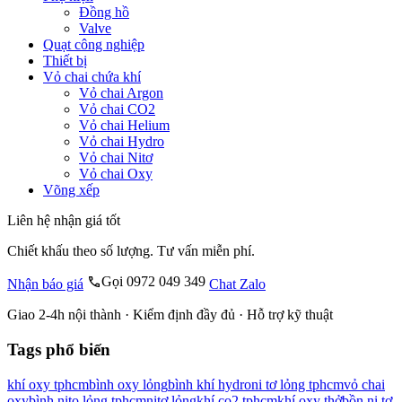
Đồng hồ
Valve
Quạt công nghiệp
Thiết bị
Vỏ chai chứa khí
Vỏ chai Argon
Vỏ chai CO2
Vỏ chai Helium
Vỏ chai Hydro
Vỏ chai Nitơ
Vỏ chai Oxy
Võng xếp
Liên hệ nhận giá tốt
Chiết khấu theo số lượng. Tư vấn miễn phí.
Gọi 0972 049 349
Nhận báo giá
Chat Zalo
Giao 2-4h nội thành · Kiểm định đầy đủ · Hỗ trợ kỹ thuật
Tags phổ biến
khí oxy tphcm
bình oxy lỏng
bình khí hydro
ni tơ lỏng tphcm
vỏ chai
oxy
bình nito lỏng tphcm
nitơ lỏng
khí co2 tphcm
khí oxy thở
bồn ni tơ