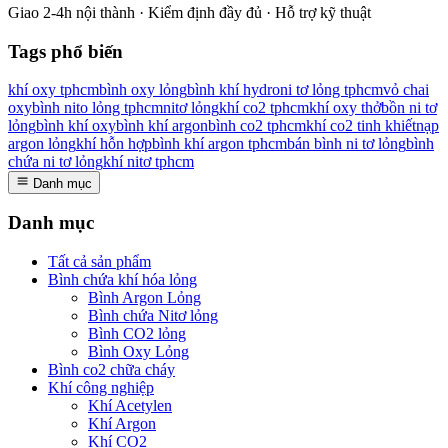
Giao 2-4h nội thành · Kiểm định đầy đủ · Hỗ trợ kỹ thuật
Tags phổ biến
khí oxy tphcm
bình oxy lỏng
bình khí hydro
ni tơ lỏng tphcm
vỏ chai
oxy
bình nito lỏng tphcm
nitơ lỏng
khí co2 tphcm
khí oxy thở
bồn ni tơ
lỏng
bình khí oxy
bình khí argon
bình co2 tphcm
khí co2 tinh khiết
nạp
argon lỏng
khí hỗn hợp
bình khí argon tphcm
bán bình ni tơ lỏng
bình
chứa ni tơ lỏng
khí nitơ tphcm
Danh mục
Danh mục
Tất cả sản phẩm
Bình chứa khí hóa lỏng
Bình Argon Lỏng
Bình chứa Nitơ lỏng
Bình CO2 lỏng
Bình Oxy Lỏng
Bình co2 chữa cháy
Khí công nghiệp
Khí Acetylen
Khí Argon
Khí CO2