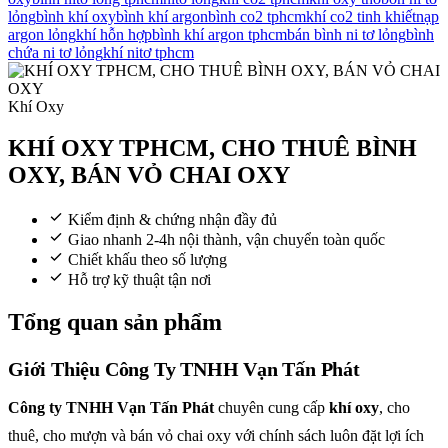
lỏng
bình khí oxy
bình khí argon
bình co2 tphcm
khí co2 tinh khiết
nạp
argon lỏng
khí hỗn hợp
bình khí argon tphcm
bán bình ni tơ lỏng
bình
chứa ni tơ lỏng
khí nitơ tphcm
Khí Oxy
KHÍ OXY TPHCM, CHO THUÊ BÌNH
OXY, BÁN VỎ CHAI OXY
Kiểm định & chứng nhận đầy đủ
Giao nhanh 2-4h nội thành, vận chuyển toàn quốc
Chiết khấu theo số lượng
Hỗ trợ kỹ thuật tận nơi
Tổng quan sản phẩm
Giới Thiệu Công Ty TNHH Vạn Tấn Phát
Công ty TNHH Vạn Tấn Phát
chuyên cung cấp
khí oxy
, cho
thuê, cho mượn và bán vỏ chai oxy với chính sách luôn đặt lợi ích