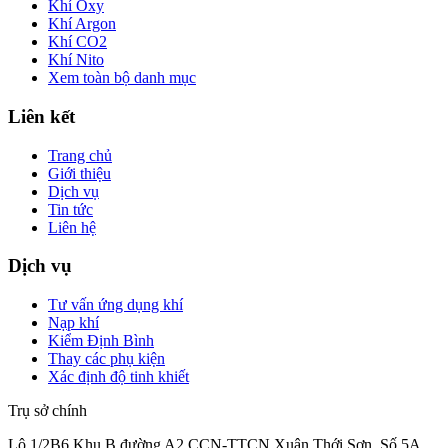
Khí Oxy
Khí Argon
Khí CO2
Khí Nito
Xem toàn bộ danh mục
Liên kết
Trang chủ
Giới thiệu
Dịch vụ
Tin tức
Liên hệ
Dịch vụ
Tư vấn ứng dụng khí
Nạp khí
Kiểm Định Bình
Thay các phụ kiện
Xác định độ tinh khiết
Trụ sở chính
Lô 1/2B6 Khu B đường A2 CCN-TTCN Xuân Thới Sơn, Số 5A,