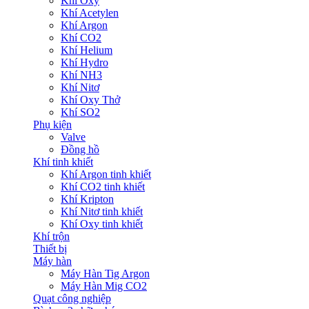
Khí Oxy
Khí Acetylen
Khí Argon
Khí CO2
Khí Helium
Khí Hydro
Khí NH3
Khí Nitơ
Khí Oxy Thở
Khí SO2
Phụ kiện
Valve
Đồng hồ
Khí tinh khiết
Khí Argon tinh khiết
Khí CO2 tinh khiết
Khí Kripton
Khí Nitơ tinh khiết
Khí Oxy tinh khiết
Khí trộn
Thiết bị
Máy hàn
Máy Hàn Tig Argon
Máy Hàn Mig CO2
Quạt công nghiệp