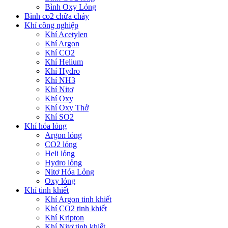
Bình Oxy Lỏng
Bình co2 chữa cháy
Khí công nghiệp
Khí Acetylen
Khí Argon
Khí CO2
Khí Helium
Khí Hydro
Khí NH3
Khí Nitơ
Khí Oxy
Khí Oxy Thở
Khí SO2
Khí hóa lỏng
Argon lỏng
CO2 lỏng
Heli lỏng
Hydro lỏng
Nitơ Hóa Lỏng
Oxy lỏng
Khí tinh khiết
Khí Argon tinh khiết
Khí CO2 tinh khiết
Khí Kripton
Khí Nitơ tinh khiết