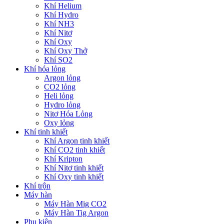
Khí Helium
Khí Hydro
Khí NH3
Khí Nitơ
Khí Oxy
Khí Oxy Thở
Khí SO2
Khí hóa lỏng
Argon lỏng
CO2 lỏng
Heli lỏng
Hydro lỏng
Nitơ Hóa Lỏng
Oxy lỏng
Khí tinh khiết
Khí Argon tinh khiết
Khí CO2 tinh khiết
Khí Kripton
Khí Nitơ tinh khiết
Khí Oxy tinh khiết
Khí trộn
Máy hàn
Máy Hàn Mig CO2
Máy Hàn Tig Argon
Phụ kiện