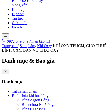
Bình co2 chữa cháy
Võng xếp
Dịch vụ
Dịch vụ
Tin tức
Giới thiệu
Liên hệ
0972 049 349
Nhận báo giá
Trang chủ
/
Sản phẩm
/
Khí Oxy
/
KHÍ OXY TPHCM, CHO THUÊ
BÌNH OXY, BÁN VỎ CHAI OXY
Danh mục & Báo giá
Danh mục
Tất cả sản phẩm
Bình chứa khí hóa lỏng
Bình Argon Lỏng
Bình chứa Nitơ lỏng
Bình CO2 lỏng