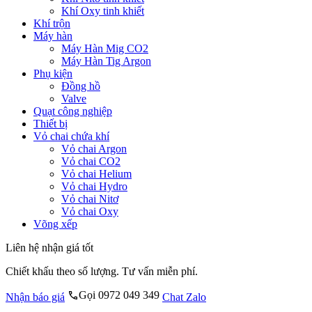
Khí Oxy tinh khiết
Khí trộn
Máy hàn
Máy Hàn Mig CO2
Máy Hàn Tig Argon
Phụ kiện
Đồng hồ
Valve
Quạt công nghiệp
Thiết bị
Vỏ chai chứa khí
Vỏ chai Argon
Vỏ chai CO2
Vỏ chai Helium
Vỏ chai Hydro
Vỏ chai Nitơ
Vỏ chai Oxy
Võng xếp
Liên hệ nhận giá tốt
Chiết khấu theo số lượng. Tư vấn miễn phí.
Gọi 0972 049 349
Nhận báo giá
Chat Zalo