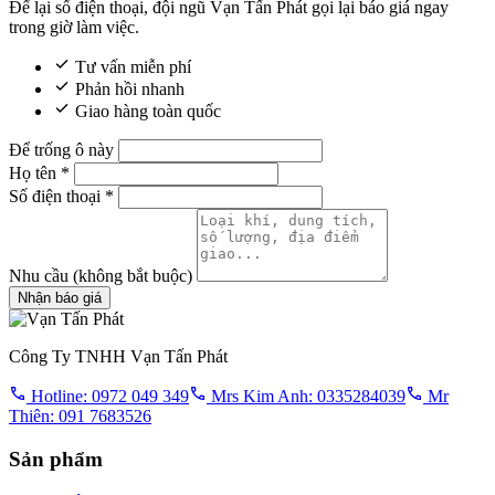
Để lại số điện thoại, đội ngũ Vạn Tấn Phát gọi lại báo giá ngay
trong giờ làm việc.
Tư vấn miễn phí
Phản hồi nhanh
Giao hàng toàn quốc
Để trống ô này
Họ tên
*
Số điện thoại
*
Nhu cầu
(không bắt buộc)
Nhận báo giá
Công Ty TNHH Vạn Tấn Phát
Hotline: 0972 049 349
Mrs Kim Anh: 0335284039
Mr
Thiên: 091 7683526
Sản phẩm