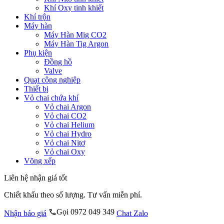
Khí Oxy tinh khiết
Khí trộn
Máy hàn
Máy Hàn Mig CO2
Máy Hàn Tig Argon
Phụ kiện
Đồng hồ
Valve
Quạt công nghiệp
Thiết bị
Vỏ chai chứa khí
Vỏ chai Argon
Vỏ chai CO2
Vỏ chai Helium
Vỏ chai Hydro
Vỏ chai Nitơ
Vỏ chai Oxy
Võng xếp
Liên hệ nhận giá tốt
Chiết khấu theo số lượng. Tư vấn miễn phí.
Gọi 0972 049 349
Nhận báo giá
Chat Zalo