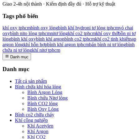
Giao 2-4h nội thành · Kiểm định đầy đủ · Hỗ trợ kỹ thuật
Tags phổ biến
khí oxy tphcm
bình oxy lỏng
bình khí hydro
ni tơ lỏng tphcm
vỏ chai
oxy
bình nito lỏng tphcm
nitơ lỏng
khí co2 tphcm
khí oxy thở
bồn ni tơ
lỏng
bình khí oxy
bình khí argon
bình co2 tphcm
khí co2 tinh khiết
nạp
argon lỏng
khí hỗn hợp
bình khí argon tphcm
bán bình ni tơ lỏng
bình
chứa ni tơ lỏng
khí nitơ tphcm
Danh mục
Danh mục
Tất cả sản phẩm
Bình chứa khí hóa lỏng
Bình Argon Lỏng
Bình chứa Nitơ lỏng
Bình CO2 lỏng
Bình Oxy Lỏng
Bình co2 chữa cháy
Khí công nghiệp
Khí Acetylen
Khí Argon
Khí CO2