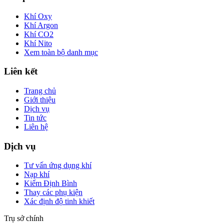
Khí Oxy
Khí Argon
Khí CO2
Khí Nito
Xem toàn bộ danh mục
Liên kết
Trang chủ
Giới thiệu
Dịch vụ
Tin tức
Liên hệ
Dịch vụ
Tư vấn ứng dụng khí
Nạp khí
Kiểm Định Bình
Thay các phụ kiện
Xác định độ tinh khiết
Trụ sở chính