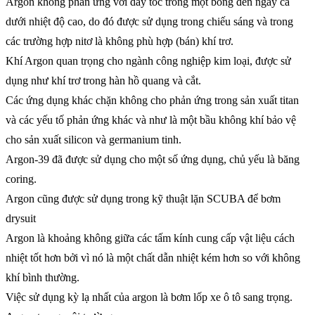
Argon không phản ứng với dây tóc trong một bóng đèn ngay cả
dưới nhiệt độ cao, do đó được sử dụng trong chiếu sáng và trong
các trường hợp nitơ là không phù hợp (bán) khí trơ.
Khí Argon quan trọng cho ngành công nghiệp kim loại, được sử
dụng như khí trơ trong hàn hồ quang và cắt.
Các ứng dụng khác chặn không cho phản ứng trong sản xuất titan
và các yếu tố phản ứng khác và như là một bầu không khí bảo vệ
cho sản xuất silicon và germanium tinh.
Argon-39 đã được sử dụng cho một số ứng dụng, chủ yếu là băng
coring.
Argon cũng được sử dụng trong kỹ thuật lặn SCUBA để bơm
drysuit
Argon là khoảng không giữa các tấm kính cung cấp vật liệu cách
nhiệt tốt hơn bởi vì nó là một chất dẫn nhiệt kém hơn so với không
khí bình thường.
Việc sử dụng kỳ lạ nhất của argon là bơm lốp xe ô tô sang trọng.