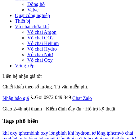
Đồng hồ
Valve
Quạt công nghiệp
Thiết bị
Vỏ chai chứa khí
Vỏ chai Argon
Vỏ chai CO2
Vỏ chai Helium
Vỏ chai Hydro
Vỏ chai Nitơ
Vỏ chai Oxy
Võng xếp
Liên hệ nhận giá tốt
Chiết khấu theo số lượng. Tư vấn miễn phí.
Gọi 0972 049 349
Nhận báo giá
Chat Zalo
Giao 2-4h nội thành · Kiểm định đầy đủ · Hỗ trợ kỹ thuật
Tags phổ biến
khí oxy tphcm
bình oxy lỏng
bình khí hydro
ni tơ lỏng tphcm
vỏ chai
oxy
bình nito lỏng tphcm
nitơ lỏng
khí co2 tphcm
khí oxy thở
bồn ni tơ