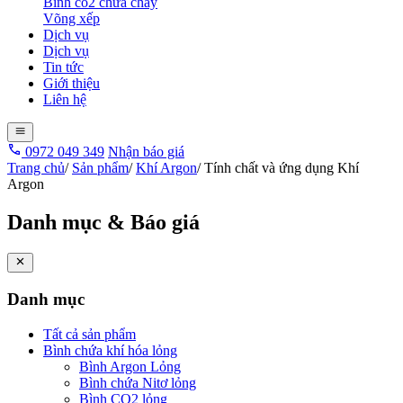
Bình co2 chữa cháy
Võng xếp
Dịch vụ
Dịch vụ
Tin tức
Giới thiệu
Liên hệ
0972 049 349
Nhận báo giá
Trang chủ
/
Sản phẩm
/
Khí Argon
/
Tính chất và ứng dụng Khí
Argon
Danh mục & Báo giá
Danh mục
Tất cả sản phẩm
Bình chứa khí hóa lỏng
Bình Argon Lỏng
Bình chứa Nitơ lỏng
Bình CO2 lỏng