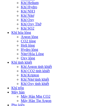
Khí Helium
Khí Hydro
Khí NH3
Khí Nitơ
Khí Oxy
Khí Oxy Thở
Khí SO2
Khí hóa lỏng
Argon lỏng
CO2 lỏng
Heli lỏng
Hydro lỏng
Nitơ Hóa Lỏng
Oxy lỏng
Khí tinh khiết
Khí Argon tinh khiết
Khí CO2 tinh khiết
Khí Kripton
Khí Nitơ tinh khiết
Khí Oxy tinh khiết
Khí trộn
Máy hàn
Máy Hàn Mig CO2
Máy Hàn Tig Argon
Phụ kiện