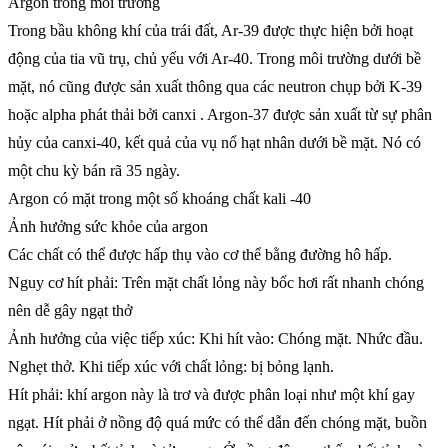
Argon trong môi trường
Trong bầu không khí của trái đất, Ar-39 được thực hiện bởi hoạt
động của tia vũ trụ, chủ yếu với Ar-40. Trong môi trường dưới bề
mặt, nó cũng được sản xuất thông qua các neutron chụp bởi K-39
hoặc alpha phát thải bởi canxi . Argon-37 được sản xuất từ sự phân
hủy của canxi-40, kết quả của vụ nổ hạt nhân dưới bề mặt. Nó có
một chu kỳ bán rã 35 ngày.
Argon có mặt trong một số khoáng chất kali -40
Ảnh hưởng sức khỏe của argon
Các chất có thể được hấp thụ vào cơ thể bằng đường hô hấp.
Nguy cơ hít phải: Trên mặt chất lỏng này bốc hơi rất nhanh chóng
nên dễ gây ngạt thở
Ảnh hưởng của việc tiếp xúc: Khi hít vào: Chóng mặt. Nhức đầu.
Nghẹt thở. Khi tiếp xúc với chất lỏng: bị bỏng lạnh.
Hít phải: khí argon này là trơ và được phân loại như một khí gay
ngạt. Hít phải ở nồng độ quá mức có thể dẫn đến chóng mặt, buồn