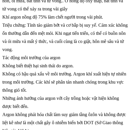
nôn, ói mửa, bất tỉnh và tử vong.. Ở nồng độ oxy thấp, bất tỉnh và
tử vong có thể xảy ra trong vài giây
Khí argon nồng độ 75% làm chết người trong vài phút.
Triệu chứng: Tỉnh táo giảm bớt và cơ bắp bị suy yế. Cảm xúc không
ổn thường dẫn đến mệt mỏi. Khi ngạt tiến triển, có thể có buồn nôn
và ói mửa và mất ý thức, và cuối cùng là co giật, hôn mê sâu và tử
vong.
Tác động môi trường của argon
Không biết thiệt hại sinh thái do argon.
Không có hậu quả xấu về môi trường. Argon khí xuất hiện tự nhiên
trong môi trường. Các khí sẽ phân tán nhanh chóng trong khu vực
thông gió tốt.
Những ảnh hưởng của argon với cây trồng hoặc vật hiện không
được biết đến.
Argon không phải hóa chất làm suy giảm tầng ôzôn và không được
liệt kê như là một chất gây ô nhiễm biển bởi DOT (Sở Giao thông