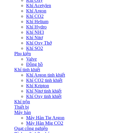
Khí Oxy
Khí Acetylen
Khí Argon
Khí CO2
Khí Helium
Khí Hydro
Khí NH3
Khí Nitơ
Khí Oxy Thở
Khí SO2
Phụ kiện
Valve
Đồng hồ
Khí tinh khiết
Khí Argon tinh khiết
Khí CO2 tinh khiết
Khí Kripton
Khí Nitơ tinh khiết
Khí Oxy tinh khiết
Khí trộn
Thiết bị
Máy hàn
Máy Hàn Tig Argon
Máy Hàn Mig CO2
Quạt công nghiệp