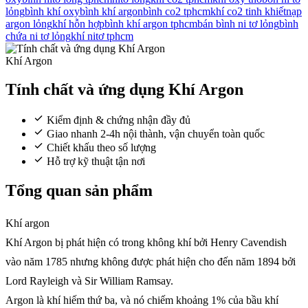
lỏng
bình khí oxy
bình khí argon
bình co2 tphcm
khí co2 tinh khiết
nạp
argon lỏng
khí hỗn hợp
bình khí argon tphcm
bán bình ni tơ lỏng
bình
chứa ni tơ lỏng
khí nitơ tphcm
Khí Argon
Tính chất và ứng dụng Khí Argon
Kiểm định & chứng nhận đầy đủ
Giao nhanh 2-4h nội thành, vận chuyển toàn quốc
Chiết khấu theo số lượng
Hỗ trợ kỹ thuật tận nơi
Tổng quan sản phẩm
Khí argon
Khí Argon bị phát hiện có trong không khí bởi Henry Cavendish
vào năm 1785 nhưng không được phát hiện cho đến năm 1894 bởi
Lord Rayleigh và Sir William Ramsay.
Argon là khí hiếm thứ ba, và nó chiếm khoảng 1% của bầu khí