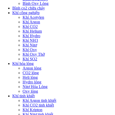
Bình Oxy Lỏng
Bình co2 chữa cháy
Khí công nghiệp
Khí Acetylen
Khí Argon
Khí CO2
Khí Helium
Khí Hydro
Khí NH3
Khí Nitơ
Khí Oxy
Khí Oxy Thở
Khí SO2
Khí hóa lỏng
Argon lỏng
CO2 lỏng
Heli lỏng
Hydro lỏng
Nitơ Hóa Lỏng
Oxy lỏng
Khí tinh khiết
Khí Argon tinh khiết
Khí CO2 tinh khiết
Khí Kripton
Khí Nitơ tinh khiết