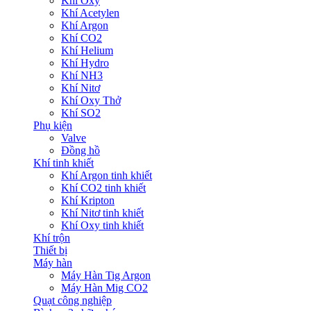
Khí Oxy
Khí Acetylen
Khí Argon
Khí CO2
Khí Helium
Khí Hydro
Khí NH3
Khí Nitơ
Khí Oxy Thở
Khí SO2
Phụ kiện
Valve
Đồng hồ
Khí tinh khiết
Khí Argon tinh khiết
Khí CO2 tinh khiết
Khí Kripton
Khí Nitơ tinh khiết
Khí Oxy tinh khiết
Khí trộn
Thiết bị
Máy hàn
Máy Hàn Tig Argon
Máy Hàn Mig CO2
Quạt công nghiệp