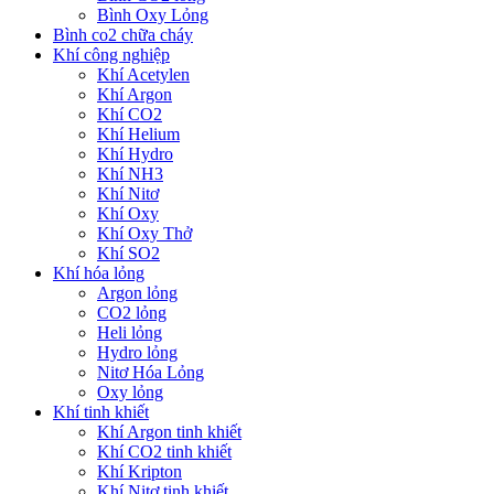
Bình Oxy Lỏng
Bình co2 chữa cháy
Khí công nghiệp
Khí Acetylen
Khí Argon
Khí CO2
Khí Helium
Khí Hydro
Khí NH3
Khí Nitơ
Khí Oxy
Khí Oxy Thở
Khí SO2
Khí hóa lỏng
Argon lỏng
CO2 lỏng
Heli lỏng
Hydro lỏng
Nitơ Hóa Lỏng
Oxy lỏng
Khí tinh khiết
Khí Argon tinh khiết
Khí CO2 tinh khiết
Khí Kripton
Khí Nitơ tinh khiết