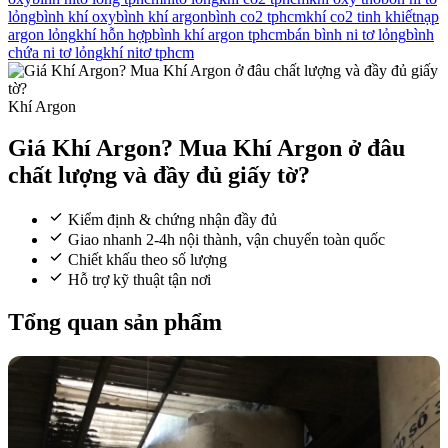
lỏng
bình khí oxy
bình khí argon
bình co2 tphcm
khí co2 tinh khiết
nạp
argon lỏng
khí hỗn hợp
bình khí argon tphcm
bán bình ni tơ lỏng
bình
chứa ni tơ lỏng
khí nitơ tphcm
Khí Argon
Giá Khí Argon? Mua Khí Argon ở đâu
chất lượng và đầy đủ giấy tờ?
Kiểm định & chứng nhận đầy đủ
Giao nhanh 2-4h nội thành, vận chuyển toàn quốc
Chiết khấu theo số lượng
Hỗ trợ kỹ thuật tận nơi
Tổng quan sản phẩm