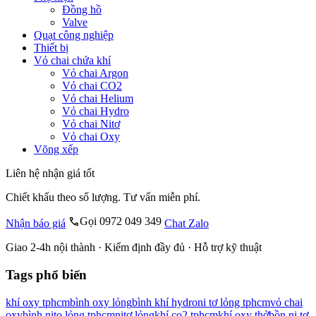
Đồng hồ
Valve
Quạt công nghiệp
Thiết bị
Vỏ chai chứa khí
Vỏ chai Argon
Vỏ chai CO2
Vỏ chai Helium
Vỏ chai Hydro
Vỏ chai Nitơ
Vỏ chai Oxy
Võng xếp
Liên hệ nhận giá tốt
Chiết khấu theo số lượng. Tư vấn miễn phí.
Gọi 0972 049 349
Nhận báo giá
Chat Zalo
Giao 2-4h nội thành · Kiểm định đầy đủ · Hỗ trợ kỹ thuật
Tags phổ biến
khí oxy tphcm
bình oxy lỏng
bình khí hydro
ni tơ lỏng tphcm
vỏ chai
oxy
bình nito lỏng tphcm
nitơ lỏng
khí co2 tphcm
khí oxy thở
bồn ni tơ