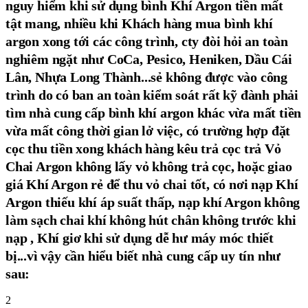
nguy hiểm khi sử dụng bình Khí Argon tiền mất
tật mang, nhiều khi Khách hàng mua bình khí
argon xong tới các công trình, cty đòi hỏi an toàn
nghiêm ngặt như CoCa, Pesico, Heniken, Dầu Cái
Lân, Nhựa Long Thành...sẻ không được vào công
trình do có ban an toàn kiểm soát rất kỹ đành phải
tìm nhà cung cấp bình khí argon khác vừa mất tiền
vừa mất công thời gian lở việc, có trường hợp đặt
cọc thu tiền xong khách hàng kêu trả cọc trả Vỏ
Chai Argon không lấy vỏ không trả cọc, hoặc giao
giá Khí Argon rẻ để thu vỏ chai tốt, có nơi nạp Khí
Argon thiếu khí áp suất thấp, nạp khí Argon không
làm sạch chai khí không hút chân không trước khi
nạp , Khí giơ khi sử dụng dễ hư máy móc thiết
bị...vì vậy cần hiểu biết nhà cung cấp uy tín như
sau:
2