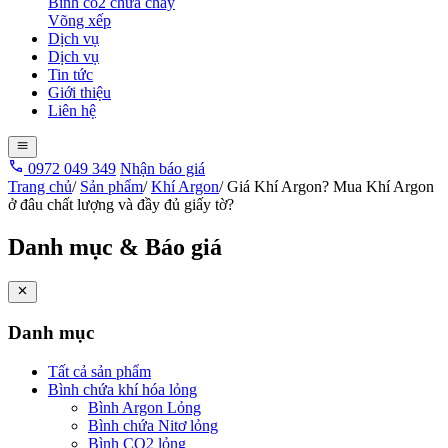
Bình co2 chữa cháy
Võng xếp
Dịch vụ
Dịch vụ
Tin tức
Giới thiệu
Liên hệ
0972 049 349
Nhận báo giá
Trang chủ
/
Sản phẩm
/
Khí Argon
/
Giá Khí Argon? Mua Khí Argon
ở đâu chất lượng và đầy đủ giấy tờ?
Danh mục & Báo giá
Danh mục
Tất cả sản phẩm
Bình chứa khí hóa lỏng
Bình Argon Lỏng
Bình chứa Nitơ lỏng
Bình CO2 lỏng