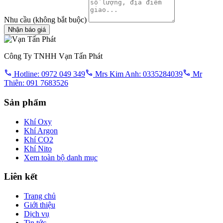
Nhu cầu
(không bắt buộc)
Nhận báo giá
Công Ty TNHH Vạn Tấn Phát
Hotline: 0972 049 349
Mrs Kim Anh: 0335284039
Mr
Thiên: 091 7683526
Sản phẩm
Khí Oxy
Khí Argon
Khí CO2
Khí Nito
Xem toàn bộ danh mục
Liên kết
Trang chủ
Giới thiệu
Dịch vụ
Tin tức