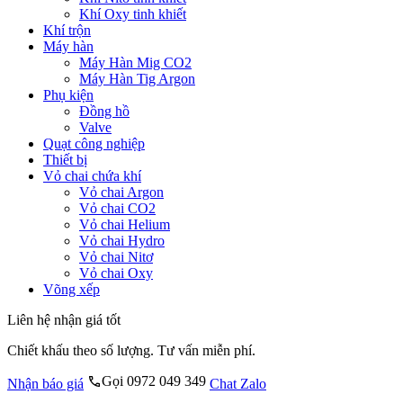
Khí Oxy tinh khiết
Khí trộn
Máy hàn
Máy Hàn Mig CO2
Máy Hàn Tig Argon
Phụ kiện
Đồng hồ
Valve
Quạt công nghiệp
Thiết bị
Vỏ chai chứa khí
Vỏ chai Argon
Vỏ chai CO2
Vỏ chai Helium
Vỏ chai Hydro
Vỏ chai Nitơ
Vỏ chai Oxy
Võng xếp
Liên hệ nhận giá tốt
Chiết khấu theo số lượng. Tư vấn miễn phí.
Gọi 0972 049 349
Nhận báo giá
Chat Zalo