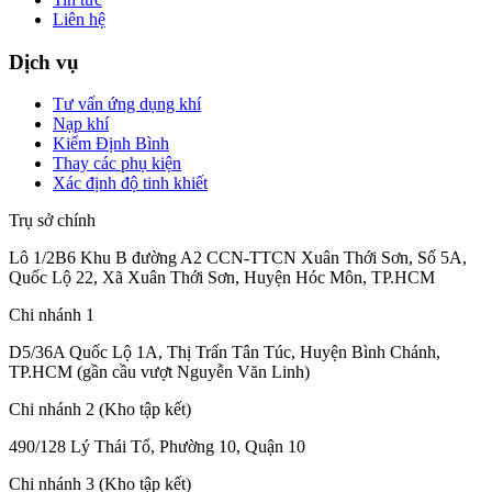
Liên hệ
Dịch vụ
Tư vấn ứng dụng khí
Nạp khí
Kiểm Định Bình
Thay các phụ kiện
Xác định độ tinh khiết
Trụ sở chính
Lô 1/2B6 Khu B đường A2 CCN-TTCN Xuân Thới Sơn, Số 5A,
Quốc Lộ 22, Xã Xuân Thới Sơn, Huyện Hóc Môn, TP.HCM
Chi nhánh 1
D5/36A Quốc Lộ 1A, Thị Trấn Tân Túc, Huyện Bình Chánh,
TP.HCM (gần cầu vượt Nguyễn Văn Linh)
Chi nhánh 2 (Kho tập kết)
490/128 Lý Thái Tổ, Phường 10, Quận 10
Chi nhánh 3 (Kho tập kết)