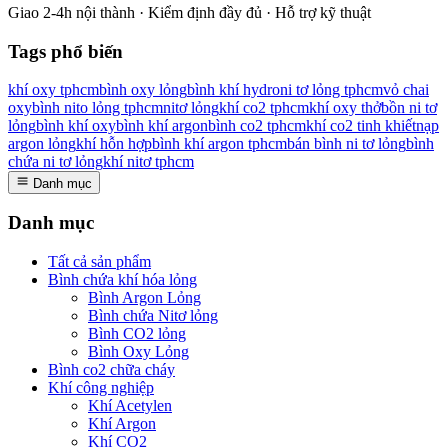
Giao 2-4h nội thành · Kiểm định đầy đủ · Hỗ trợ kỹ thuật
Tags phổ biến
khí oxy tphcm
bình oxy lỏng
bình khí hydro
ni tơ lỏng tphcm
vỏ chai
oxy
bình nito lỏng tphcm
nitơ lỏng
khí co2 tphcm
khí oxy thở
bồn ni tơ
lỏng
bình khí oxy
bình khí argon
bình co2 tphcm
khí co2 tinh khiết
nạp
argon lỏng
khí hỗn hợp
bình khí argon tphcm
bán bình ni tơ lỏng
bình
chứa ni tơ lỏng
khí nitơ tphcm
Danh mục
Danh mục
Tất cả sản phẩm
Bình chứa khí hóa lỏng
Bình Argon Lỏng
Bình chứa Nitơ lỏng
Bình CO2 lỏng
Bình Oxy Lỏng
Bình co2 chữa cháy
Khí công nghiệp
Khí Acetylen
Khí Argon
Khí CO2