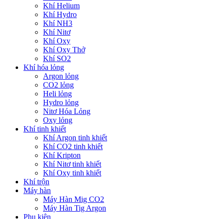
Khí Helium
Khí Hydro
Khí NH3
Khí Nitơ
Khí Oxy
Khí Oxy Thở
Khí SO2
Khí hóa lỏng
Argon lỏng
CO2 lỏng
Heli lỏng
Hydro lỏng
Nitơ Hóa Lỏng
Oxy lỏng
Khí tinh khiết
Khí Argon tinh khiết
Khí CO2 tinh khiết
Khí Kripton
Khí Nitơ tinh khiết
Khí Oxy tinh khiết
Khí trộn
Máy hàn
Máy Hàn Mig CO2
Máy Hàn Tig Argon
Phụ kiện