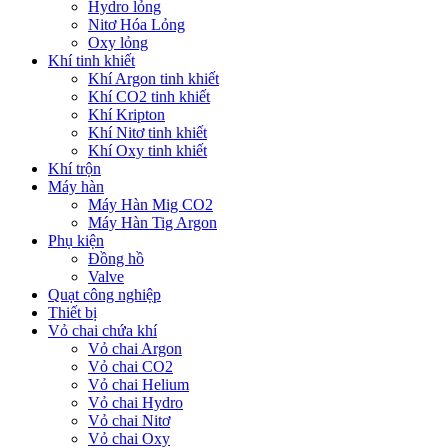
Hydro lỏng
Nitơ Hóa Lỏng
Oxy lỏng
Khí tinh khiết
Khí Argon tinh khiết
Khí CO2 tinh khiết
Khí Kripton
Khí Nitơ tinh khiết
Khí Oxy tinh khiết
Khí trộn
Máy hàn
Máy Hàn Mig CO2
Máy Hàn Tig Argon
Phụ kiện
Đồng hồ
Valve
Quạt công nghiệp
Thiết bị
Vỏ chai chứa khí
Vỏ chai Argon
Vỏ chai CO2
Vỏ chai Helium
Vỏ chai Hydro
Vỏ chai Nitơ
Vỏ chai Oxy