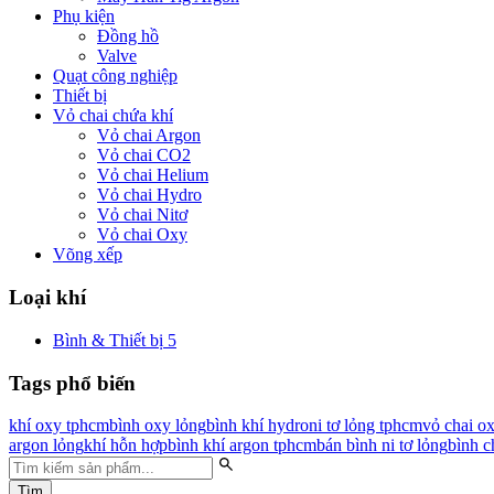
Phụ kiện
Đồng hồ
Valve
Quạt công nghiệp
Thiết bị
Vỏ chai chứa khí
Vỏ chai Argon
Vỏ chai CO2
Vỏ chai Helium
Vỏ chai Hydro
Vỏ chai Nitơ
Vỏ chai Oxy
Võng xếp
Loại khí
Bình & Thiết bị
5
Tags phổ biến
khí oxy tphcm
bình oxy lỏng
bình khí hydro
ni tơ lỏng tphcm
vỏ chai o
argon lỏng
khí hỗn hợp
bình khí argon tphcm
bán bình ni tơ lỏng
bình c
Tìm