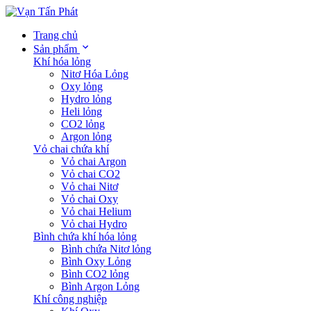
Trang chủ
Sản phẩm
Khí hóa lỏng
Nitơ Hóa Lỏng
Oxy lỏng
Hydro lỏng
Heli lỏng
CO2 lỏng
Argon lỏng
Vỏ chai chứa khí
Vỏ chai Argon
Vỏ chai CO2
Vỏ chai Nitơ
Vỏ chai Oxy
Vỏ chai Helium
Vỏ chai Hydro
Bình chứa khí hóa lỏng
Bình chứa Nitơ lỏng
Bình Oxy Lỏng
Bình CO2 lỏng
Bình Argon Lỏng
Khí công nghiệp