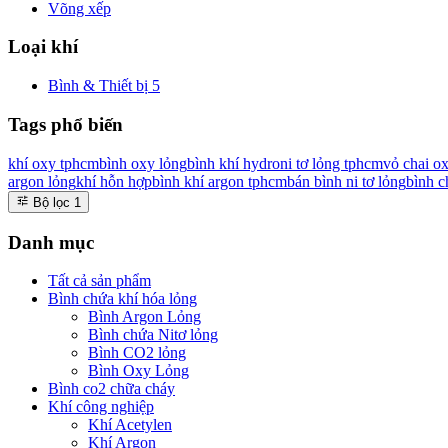
Võng xếp
Loại khí
Bình & Thiết bị
5
Tags phổ biến
khí oxy tphcm
bình oxy lỏng
bình khí hydro
ni tơ lỏng tphcm
vỏ chai o
argon lỏng
khí hỗn hợp
bình khí argon tphcm
bán bình ni tơ lỏng
bình c
Bộ lọc
1
Danh mục
Tất cả sản phẩm
Bình chứa khí hóa lỏng
Bình Argon Lỏng
Bình chứa Nitơ lỏng
Bình CO2 lỏng
Bình Oxy Lỏng
Bình co2 chữa cháy
Khí công nghiệp
Khí Acetylen
Khí Argon