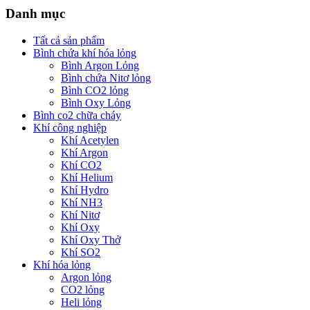
Danh mục
Tất cả sản phẩm
Bình chứa khí hóa lỏng
Bình Argon Lỏng
Bình chứa Nitơ lỏng
Bình CO2 lỏng
Bình Oxy Lỏng
Bình co2 chữa cháy
Khí công nghiệp
Khí Acetylen
Khí Argon
Khí CO2
Khí Helium
Khí Hydro
Khí NH3
Khí Nitơ
Khí Oxy
Khí Oxy Thở
Khí SO2
Khí hóa lỏng
Argon lỏng
CO2 lỏng
Heli lỏng