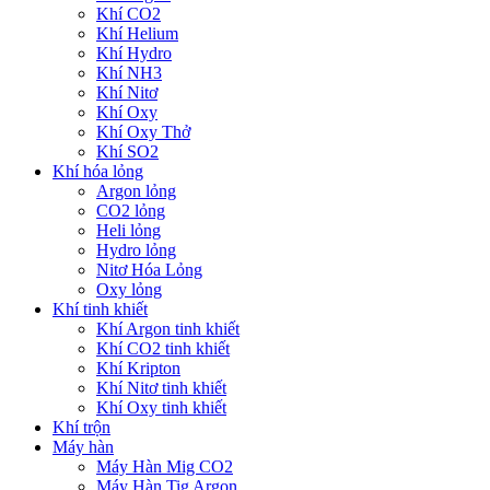
Khí CO2
Khí Helium
Khí Hydro
Khí NH3
Khí Nitơ
Khí Oxy
Khí Oxy Thở
Khí SO2
Khí hóa lỏng
Argon lỏng
CO2 lỏng
Heli lỏng
Hydro lỏng
Nitơ Hóa Lỏng
Oxy lỏng
Khí tinh khiết
Khí Argon tinh khiết
Khí CO2 tinh khiết
Khí Kripton
Khí Nitơ tinh khiết
Khí Oxy tinh khiết
Khí trộn
Máy hàn
Máy Hàn Mig CO2
Máy Hàn Tig Argon