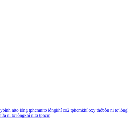
xy
bình nito lỏng tphcm
nitơ lỏng
khí co2 tphcm
khí oxy thở
bồn ni tơ lỏng
hứa ni tơ lỏng
khí nitơ tphcm