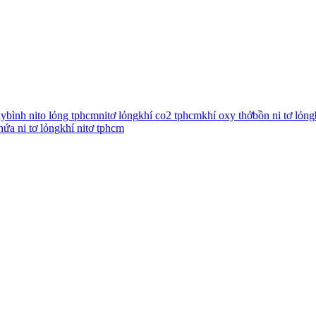
xy
bình nito lỏng tphcm
nitơ lỏng
khí co2 tphcm
khí oxy thở
bồn ni tơ lỏng
hứa ni tơ lỏng
khí nitơ tphcm