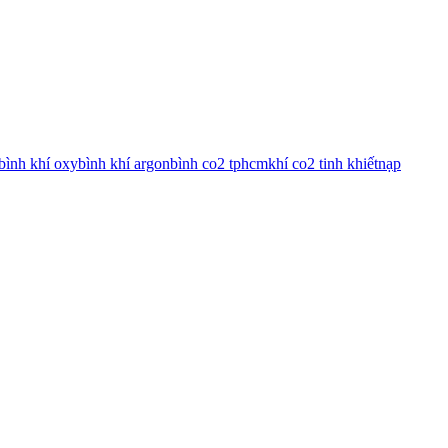
bình khí oxy
bình khí argon
bình co2 tphcm
khí co2 tinh khiết
nạp