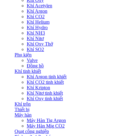
Khí Oxy
Khí Acetylen
Khí Argon
Khí CO2
Khí Helium
Khí Hydro
Khí NH3
Khí Nitơ
Khí Oxy Thở
Khí SO2
Phụ kiện
Valve
Đồng hồ
Khí tinh khiết
Khí Argon tinh khiết
Khí CO2 tinh khiết
Khí Kripton
Khí Nitơ tinh khiết
Khí Oxy tinh khiết
Khí trộn
Thiết bị
Máy hàn
Máy Hàn Tig Argon
Máy Hàn Mig CO2
Quạt công nghiệp