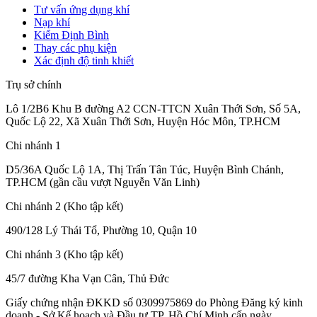
Tư vấn ứng dụng khí
Nạp khí
Kiểm Định Bình
Thay các phụ kiện
Xác định độ tinh khiết
Trụ sở chính
Lô 1/2B6 Khu B đường A2 CCN-TTCN Xuân Thới Sơn, Số 5A,
Quốc Lộ 22, Xã Xuân Thới Sơn, Huyện Hóc Môn, TP.HCM
Chi nhánh 1
D5/36A Quốc Lộ 1A, Thị Trấn Tân Túc, Huyện Bình Chánh,
TP.HCM (gần cầu vượt Nguyễn Văn Linh)
Chi nhánh 2 (Kho tập kết)
490/128 Lý Thái Tổ, Phường 10, Quận 10
Chi nhánh 3 (Kho tập kết)
45/7 đường Kha Vạn Cân, Thủ Đức
Giấy chứng nhận ĐKKD số 0309975869
do Phòng Đăng ký kinh
doanh - Sở Kế hoạch và Đầu tư TP. Hồ Chí Minh cấp
ngày