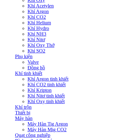
Khí Oxy
Khí Acetylen
Khí Argon
Khí CO2
Khí Helium
Khí Hydro
Khí NH3
Khí Nitơ
Khí Oxy Thở
Khí SO2
Phụ kiện
Valve
Đồng hồ
Khí tinh khiết
Khí Argon tinh khiết
Khí CO2 tinh khiết
Khí Kripton
Khí Nitơ tinh khiết
Khí Oxy tinh khiết
Khí trộn
Thiết bị
Máy hàn
Máy Hàn Tig Argon
Máy Hàn Mig CO2
Quạt công nghiệp