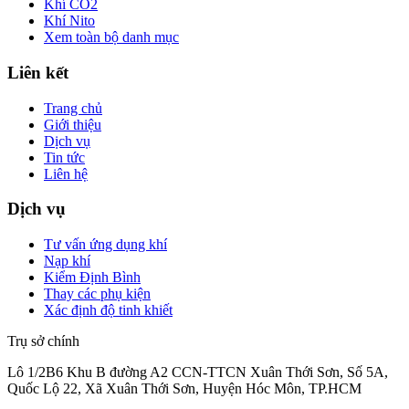
Khí CO2
Khí Nito
Xem toàn bộ danh mục
Liên kết
Trang chủ
Giới thiệu
Dịch vụ
Tin tức
Liên hệ
Dịch vụ
Tư vấn ứng dụng khí
Nạp khí
Kiểm Định Bình
Thay các phụ kiện
Xác định độ tinh khiết
Trụ sở chính
Lô 1/2B6 Khu B đường A2 CCN-TTCN Xuân Thới Sơn, Số 5A,
Quốc Lộ 22, Xã Xuân Thới Sơn, Huyện Hóc Môn, TP.HCM