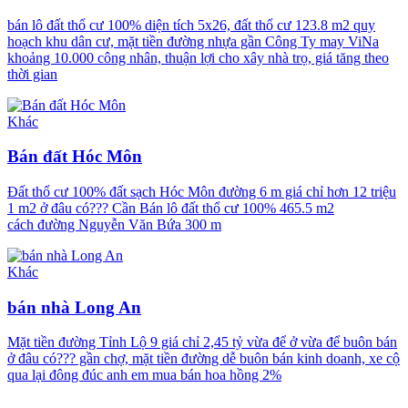
bán lô đất thổ cư 100% diện tích 5x26, đất thổ cư 123.8 m2 quy
hoạch khu dân cư, mặt tiền đường nhựa gần Công Ty may ViNa
khoảng 10.000 công nhân, thuận lợi cho xây nhà trọ, giá tăng theo
thời gian
Khác
Bán đất Hóc Môn
Đất thổ cư 100% đất sạch Hóc Môn đường 6 m giá chỉ hơn 12 triệu
1 m2 ở đâu có??? Cần Bán lô đất thổ cư 100% 465.5 m2
cách đường Nguyễn Văn Bứa 300 m
Khác
bán nhà Long An
Mặt tiền đường Tỉnh Lộ 9 giá chỉ 2,45 tỷ vừa để ở vừa để buôn bán
ở đâu có??? gần chợ, mặt tiền đường dễ buôn bán kinh doanh, xe cộ
qua lại đông đúc anh em mua bán hoa hồng 2%