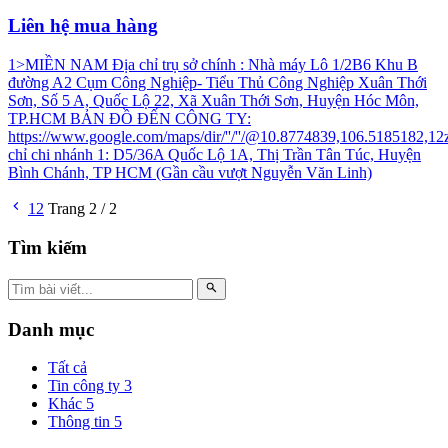
Liên hệ mua hàng
1>MIỀN NAM Địa chỉ trụ sở chính : Nhà máy Lô 1/2B6 Khu B
đường A2 Cụm Công Nghiệp- Tiểu Thủ Công Nghiệp Xuân Thới
Sơn, Số 5 A, Quốc Lộ 22, Xã Xuân Thới Sơn, Huyện Hóc Môn,
TP.HCM BẢN ĐỒ ĐẾN CÔNG TY:
https://www.google.com/maps/dir/''/''/@10.8774839,106.51851
chỉ chi nhánh 1: D5/36A Quốc Lộ 1A, Thị Trần Tân Túc, Huyện
Bình Chánh, TP HCM (Gần cầu vượt Nguyễn Văn Linh)
1
2
Trang 2 / 2
Tìm kiếm
Danh mục
Tất cả
Tin công ty
3
Khác
5
Thông tin
5