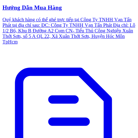
Hướng Dẫn Mua Hàng
Quý khách hàng có thể ghé trực tiếp tại Công Ty TNHH Vạn Tấn
Phát tại địa chỉ sau: ĐC: Công Ty TNHH Vạn Tấn Phát Địa chỉ: Lô
1/2 B6, Khu B Đường A2 Cụm CN- Tiểu Thủ Công Nghiệp Xuân
Thới Sơn, số 5 A QL 22, Xã Xuân Thới Sơn, Huyện Hóc Môn
TpHcm