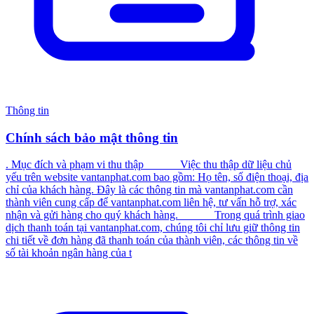
Thông tin
Chính sách bảo mật thông tin
. Mục đích và phạm vi thu thập Việc thu thập dữ liệu chủ
yếu trên website vantanphat.com bao gồm: Họ tên, số điện thoại, địa
chỉ của khách hàng. Đây là các thông tin mà vantanphat.com cần
thành viên cung cấp để vantanphat.com liên hệ, tư vấn hỗ trợ, xác
nhận và gửi hàng cho quý khách hàng. Trong quá trình giao
dịch thanh toán tại vantanphat.com, chúng tôi chỉ lưu giữ thông tin
chi tiết về đơn hàng đã thanh toán của thành viên, các thông tin về
số tài khoản ngân hàng của t