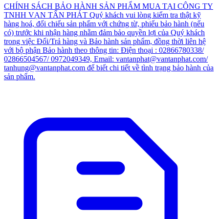
CHÍNH SÁCH BẢO HÀNH SẢN PHẨM MUA TẠI CÔNG TY
TNHH VẠN TẤN PHÁT Quý khách vui lòng kiểm tra thật kỹ
hàng hoá, đối chiếu sản phẩm với chứng từ, phiếu bảo hành (nếu
có) trước khi nhận hàng nhằm đảm bảo quyền lợi của Quý khách
trong việc Đổi/Trả hàng và Bảo hành sản phẩm, đồng thời liên hệ
với bộ phận Bảo hành theo thông tin: Điện thoại : 02866780338/
02866504567/ 0972049349, Email: vantanphat@vantanphat.com/
tanhung@vantanphat.com để biết chi tiết về tình trạng bảo hành của
sản phẩm.