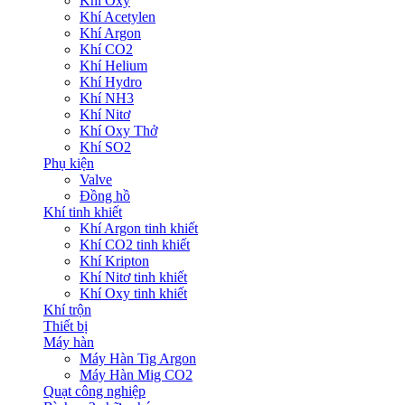
Khí Oxy
Khí Acetylen
Khí Argon
Khí CO2
Khí Helium
Khí Hydro
Khí NH3
Khí Nitơ
Khí Oxy Thở
Khí SO2
Phụ kiện
Valve
Đồng hồ
Khí tinh khiết
Khí Argon tinh khiết
Khí CO2 tinh khiết
Khí Kripton
Khí Nitơ tinh khiết
Khí Oxy tinh khiết
Khí trộn
Thiết bị
Máy hàn
Máy Hàn Tig Argon
Máy Hàn Mig CO2
Quạt công nghiệp