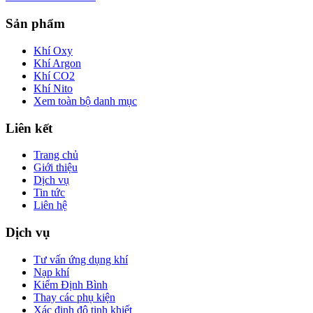
Sản phẩm
Khí Oxy
Khí Argon
Khí CO2
Khí Nito
Xem toàn bộ danh mục
Liên kết
Trang chủ
Giới thiệu
Dịch vụ
Tin tức
Liên hệ
Dịch vụ
Tư vấn ứng dụng khí
Nạp khí
Kiểm Định Bình
Thay các phụ kiện
Xác định độ tinh khiết