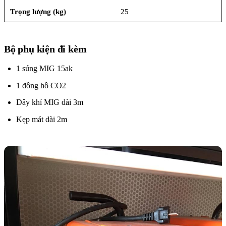
Trọng lượng (kg)
25
Bộ phụ kiện đi kèm
1 súng MIG 15ak
1 đồng hồ CO2
Dây khí MIG dài 3m
Kẹp mát dài 2m