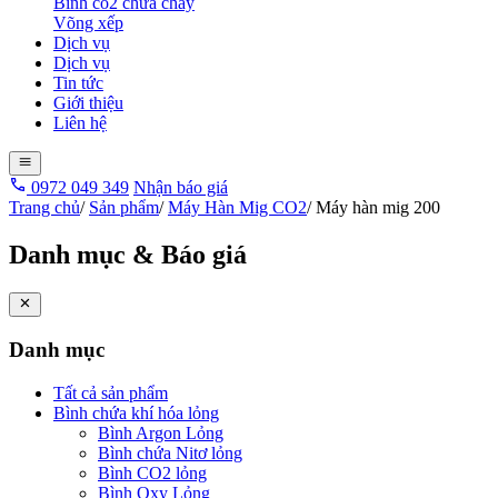
Bình co2 chữa cháy
Võng xếp
Dịch vụ
Dịch vụ
Tin tức
Giới thiệu
Liên hệ
0972 049 349
Nhận báo giá
Trang chủ
/
Sản phẩm
/
Máy Hàn Mig CO2
/
Máy hàn mig 200
Danh mục & Báo giá
Danh mục
Tất cả sản phẩm
Bình chứa khí hóa lỏng
Bình Argon Lỏng
Bình chứa Nitơ lỏng
Bình CO2 lỏng
Bình Oxy Lỏng