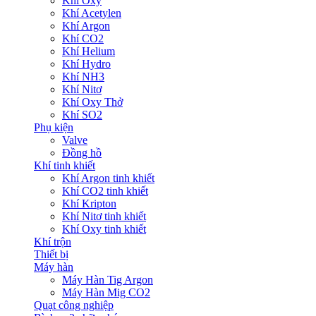
Khí Oxy
Khí Acetylen
Khí Argon
Khí CO2
Khí Helium
Khí Hydro
Khí NH3
Khí Nitơ
Khí Oxy Thở
Khí SO2
Phụ kiện
Valve
Đồng hồ
Khí tinh khiết
Khí Argon tinh khiết
Khí CO2 tinh khiết
Khí Kripton
Khí Nitơ tinh khiết
Khí Oxy tinh khiết
Khí trộn
Thiết bị
Máy hàn
Máy Hàn Tig Argon
Máy Hàn Mig CO2
Quạt công nghiệp