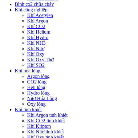
Bình co2 chữa cháy
Khí công nghiệp
Khí Acetylen
Khí Argon
Khí CO2
Khí Helium
Khí Hydro
Khí NH3
Khí Nitơ
Khí Oxy
Khí Oxy Thở
Khí SO2
Khí hóa lỏng
Argon lỏng
CO2 lỏng
Heli lỏng
Hydro lỏng
Nitơ Hóa Lỏng
Oxy lỏng
Khí tinh khiết
Khí Argon tinh khiết
Khí CO2 tinh khiết
Khí Kripton
Khí Nitơ tinh khiết
Khí Oxy tinh khiết