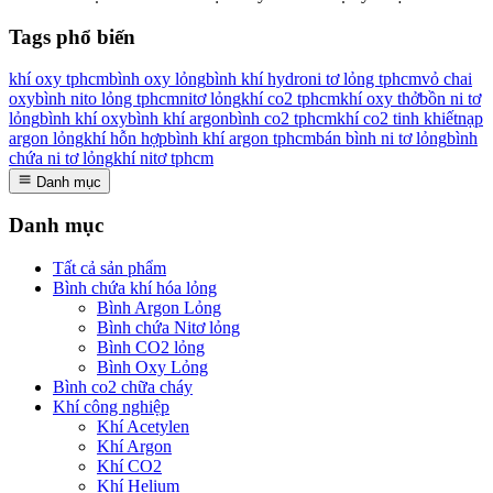
Tags phổ biến
khí oxy tphcm
bình oxy lỏng
bình khí hydro
ni tơ lỏng tphcm
vỏ chai
oxy
bình nito lỏng tphcm
nitơ lỏng
khí co2 tphcm
khí oxy thở
bồn ni tơ
lỏng
bình khí oxy
bình khí argon
bình co2 tphcm
khí co2 tinh khiết
nạp
argon lỏng
khí hỗn hợp
bình khí argon tphcm
bán bình ni tơ lỏng
bình
chứa ni tơ lỏng
khí nitơ tphcm
Danh mục
Danh mục
Tất cả sản phẩm
Bình chứa khí hóa lỏng
Bình Argon Lỏng
Bình chứa Nitơ lỏng
Bình CO2 lỏng
Bình Oxy Lỏng
Bình co2 chữa cháy
Khí công nghiệp
Khí Acetylen
Khí Argon
Khí CO2
Khí Helium