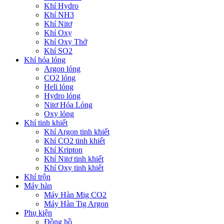
Khí Hydro
Khí NH3
Khí Nitơ
Khí Oxy
Khí Oxy Thở
Khí SO2
Khí hóa lỏng
Argon lỏng
CO2 lỏng
Heli lỏng
Hydro lỏng
Nitơ Hóa Lỏng
Oxy lỏng
Khí tinh khiết
Khí Argon tinh khiết
Khí CO2 tinh khiết
Khí Kripton
Khí Nitơ tinh khiết
Khí Oxy tinh khiết
Khí trộn
Máy hàn
Máy Hàn Mig CO2
Máy Hàn Tig Argon
Phụ kiện
Đồng hồ