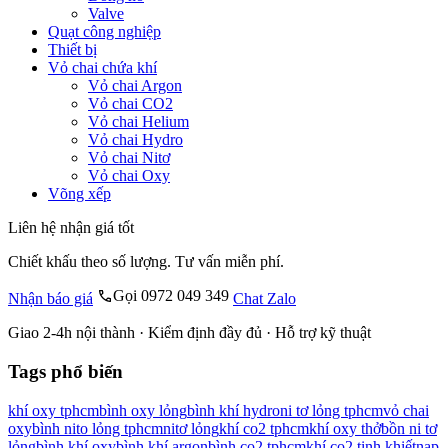
Valve
Quạt công nghiệp
Thiết bị
Vỏ chai chứa khí
Vỏ chai Argon
Vỏ chai CO2
Vỏ chai Helium
Vỏ chai Hydro
Vỏ chai Nitơ
Vỏ chai Oxy
Võng xếp
Liên hệ nhận giá tốt
Chiết khấu theo số lượng. Tư vấn miễn phí.
Gọi 0972 049 349
Nhận báo giá
Chat Zalo
Giao 2-4h nội thành · Kiểm định đầy đủ · Hỗ trợ kỹ thuật
Tags phổ biến
khí oxy tphcm
bình oxy lỏng
bình khí hydro
ni tơ lỏng tphcm
vỏ chai
oxy
bình nito lỏng tphcm
nitơ lỏng
khí co2 tphcm
khí oxy thở
bồn ni tơ
lỏng
bình khí oxy
bình khí argon
bình co2 tphcm
khí co2 tinh khiết
nạp