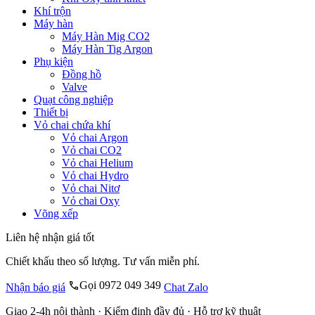
Khí trộn
Máy hàn
Máy Hàn Mig CO2
Máy Hàn Tig Argon
Phụ kiện
Đồng hồ
Valve
Quạt công nghiệp
Thiết bị
Vỏ chai chứa khí
Vỏ chai Argon
Vỏ chai CO2
Vỏ chai Helium
Vỏ chai Hydro
Vỏ chai Nitơ
Vỏ chai Oxy
Võng xếp
Liên hệ nhận giá tốt
Chiết khấu theo số lượng. Tư vấn miễn phí.
Gọi 0972 049 349
Nhận báo giá
Chat Zalo
Giao 2-4h nội thành · Kiểm định đầy đủ · Hỗ trợ kỹ thuật