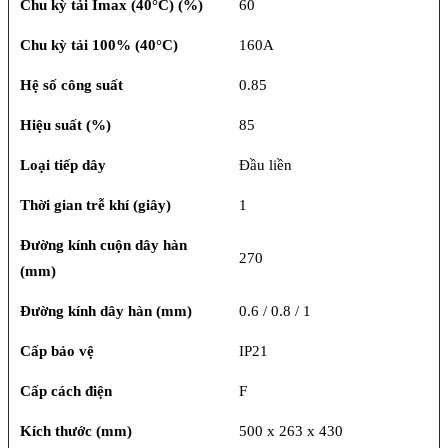
Chu kỳ tải Imax (40°C) (%)
60
Chu kỳ tải 100% (40°C)
160A
Hệ số công suất
0.85
Hiệu suất (%)
85
Loại tiếp dây
Đầu liền
Thời gian trễ khí (giây)
1
Đường kính cuộn dây hàn
270
(mm)
Đường kính dây hàn (mm)
0.6 / 0.8 / 1
Cấp bảo vệ
IP21
Cấp cách điện
F
Kích thước (mm)
500 x 263 x 430