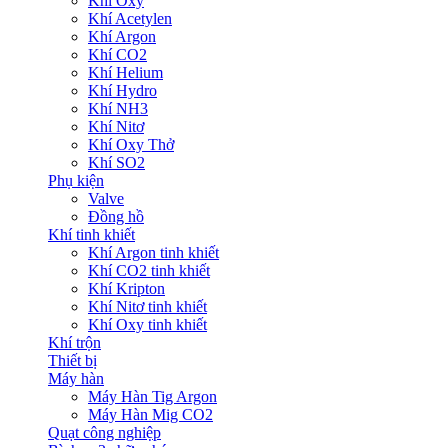
Khí Oxy
Khí Acetylen
Khí Argon
Khí CO2
Khí Helium
Khí Hydro
Khí NH3
Khí Nitơ
Khí Oxy Thở
Khí SO2
Phụ kiện
Valve
Đồng hồ
Khí tinh khiết
Khí Argon tinh khiết
Khí CO2 tinh khiết
Khí Kripton
Khí Nitơ tinh khiết
Khí Oxy tinh khiết
Khí trộn
Thiết bị
Máy hàn
Máy Hàn Tig Argon
Máy Hàn Mig CO2
Quạt công nghiệp