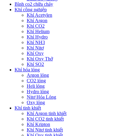
Bình co2 chữa cháy
Khí công nghiệp
Khí Acetylen
Khí Argon
Khí CO2
Khí Helium
Khí Hydro
Khí NH3
Khí Nitơ
Khí Oxy
Khí Oxy Thở
Khí SO2
Khí hóa lỏng
Argon lỏng
CO2 lỏng
Heli lỏng
Hydro lỏng
Nitơ Hóa Lỏng
Oxy lỏng
Khí tinh khiết
Khí Argon tinh khiết
Khí CO2 tinh khiết
Khí Kripton
Khí Nitơ tinh khiết
Khí Oxy tinh khiết