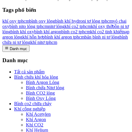
Tags phổ biến
khí oxy tphcm
bình oxy lỏng
bình khí hydro
ni tơ lỏng tphcm
vỏ chai
oxy
bình nito lỏng tphcm
nitơ lỏng
khí co2 tphcm
khí oxy thở
bồn ni tơ
lỏng
bình khí oxy
bình khí argon
bình co2 tphcm
khí co2 tinh khiết
nạp
argon lỏng
khí hỗn hợp
bình khí argon tphcm
bán bình ni tơ lỏng
bình
chứa ni tơ lỏng
khí nitơ tphcm
Danh mục
Danh mục
Tất cả sản phẩm
Bình chứa khí hóa lỏng
Bình Argon Lỏng
Bình chứa Nitơ lỏng
Bình CO2 lỏng
Bình Oxy Lỏng
Bình co2 chữa cháy
Khí công nghiệp
Khí Acetylen
Khí Argon
Khí CO2
Khí Helium