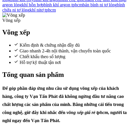
argon lỏng
khí hỗn hợp
bình khí argon tphcm
bán bình ni tơ lỏng
bình
chứa ni tơ lỏng
khí nitơ tphcm
Võng xếp
Võng xếp
Kiểm định & chứng nhận đầy đủ
Giao nhanh 2-4h nội thành, vận chuyển toàn quốc
Chiết khấu theo số lượng
Hỗ trợ kỹ thuật tận nơi
Tổng quan sản phẩm
Để góp phần đáp ứng nhu cầu sử dụng võng xếp của khách
hàng, công ty Vạn Tấn Phát đã không ngừng đầu tư nâng cao
chất lượng các sản phẩm của mình. Bằng những cải tiến trong
công nghệ, giờ đây khi nhắc đến
võng xếp giá rẻ tphcm
, người ta
nghĩ ngay đến Vạn Tấn Phát.