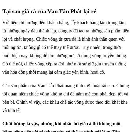
Tại sao giá cả của Vạn Tấn Phát lại rẻ
Với tiêu chí hướng đến khách hàng, lấy khách hàng làm trung tâm,
từ những ngày đầu thành lập, công ty đã tạo ra những sản phẩm tiện
lợi và chất lượng. Chiếc võng từ xưa đã là hình ảnh thân quen với
mỗi người, không gì có thể thay thế được. Tuy nhiên, trong thời
buổi hiện nay, không dễ tìm những nơi sử dụng võng truyền thống.
Có thể nói, chiếc võng xếp ra đời như một sự giữ gìn truyền thống
văn hóa đồng thời mang lại cảm giác yên bình, hoài cổ.
Các sản phẩm của Vạn Tấn Phát mang tính mỹ thuật rất cao. Chúng
tôi quan niệm chiếc võng không chỉ để nằm mà còn phải đẹp, tốt và
bền bỉ. Chính vì vậy, các khâu chế tác võng được theo dõi khắt khe
và tinh tế.
Chất lượng là vậy, nhưng khi nhắc tới giá cả thì không một
hãng
võng xếp giá rẻ tphcm
nào có thể so sánh với Vạn Tấn