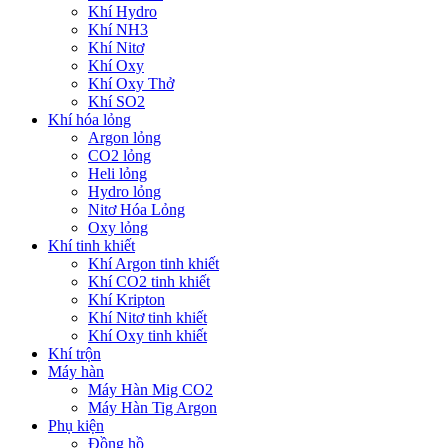
Khí Hydro
Khí NH3
Khí Nitơ
Khí Oxy
Khí Oxy Thở
Khí SO2
Khí hóa lỏng
Argon lỏng
CO2 lỏng
Heli lỏng
Hydro lỏng
Nitơ Hóa Lỏng
Oxy lỏng
Khí tinh khiết
Khí Argon tinh khiết
Khí CO2 tinh khiết
Khí Kripton
Khí Nitơ tinh khiết
Khí Oxy tinh khiết
Khí trộn
Máy hàn
Máy Hàn Mig CO2
Máy Hàn Tig Argon
Phụ kiện
Đồng hồ