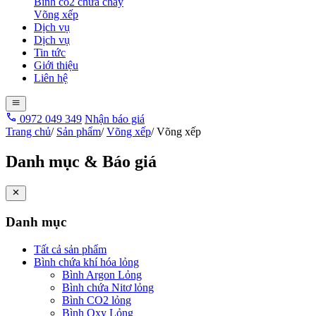
Bình co2 chữa cháy
Võng xếp
Dịch vụ
Dịch vụ
Tin tức
Giới thiệu
Liên hệ
0972 049 349
Nhận báo giá
Trang chủ
/
Sản phẩm
/
Võng xếp
/
Võng xếp
Danh mục & Báo giá
Danh mục
Tất cả sản phẩm
Bình chứa khí hóa lỏng
Bình Argon Lỏng
Bình chứa Nitơ lỏng
Bình CO2 lỏng
Bình Oxy Lỏng