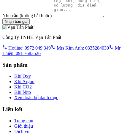
Nhu cầu
(không bắt buộc)
Nhận báo giá
Công Ty TNHH Vạn Tấn Phát
Hotline: 0972 049 349
Mrs Kim Anh: 0335284039
Mr
Thiên: 091 7683526
Sản phẩm
Khí Oxy
Khí Argon
Khí CO2
Khí Nito
Xem toàn bộ danh mục
Liên kết
Trang chủ
Giới thiệu
Dịch vụ