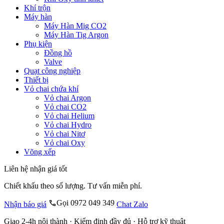
Khí trộn
Máy hàn
Máy Hàn Mig CO2
Máy Hàn Tig Argon
Phụ kiện
Đồng hồ
Valve
Quạt công nghiệp
Thiết bị
Vỏ chai chứa khí
Vỏ chai Argon
Vỏ chai CO2
Vỏ chai Helium
Vỏ chai Hydro
Vỏ chai Nitơ
Vỏ chai Oxy
Võng xếp
Liên hệ nhận giá tốt
Chiết khấu theo số lượng. Tư vấn miễn phí.
Gọi 0972 049 349
Nhận báo giá
Chat Zalo
Giao 2-4h nội thành · Kiểm định đầy đủ · Hỗ trợ kỹ thuật