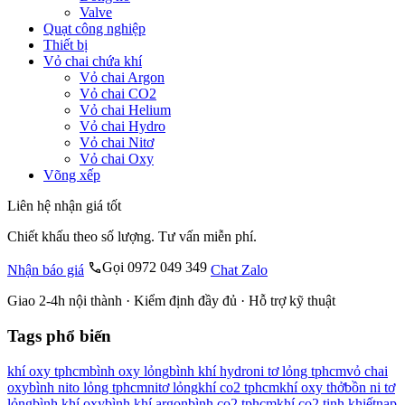
Valve
Quạt công nghiệp
Thiết bị
Vỏ chai chứa khí
Vỏ chai Argon
Vỏ chai CO2
Vỏ chai Helium
Vỏ chai Hydro
Vỏ chai Nitơ
Vỏ chai Oxy
Võng xếp
Liên hệ nhận giá tốt
Chiết khấu theo số lượng. Tư vấn miễn phí.
Gọi 0972 049 349
Nhận báo giá
Chat Zalo
Giao 2-4h nội thành · Kiểm định đầy đủ · Hỗ trợ kỹ thuật
Tags phổ biến
khí oxy tphcm
bình oxy lỏng
bình khí hydro
ni tơ lỏng tphcm
vỏ chai
oxy
bình nito lỏng tphcm
nitơ lỏng
khí co2 tphcm
khí oxy thở
bồn ni tơ
lỏng
bình khí oxy
bình khí argon
bình co2 tphcm
khí co2 tinh khiết
nạp