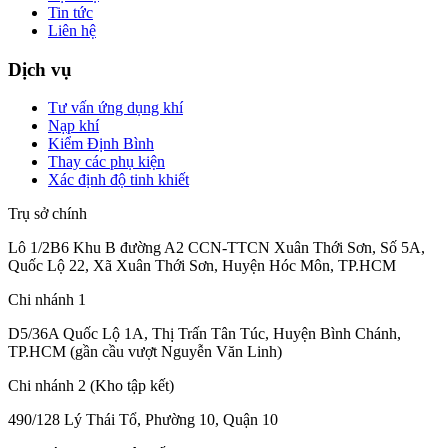
Tin tức
Liên hệ
Dịch vụ
Tư vấn ứng dụng khí
Nạp khí
Kiểm Định Bình
Thay các phụ kiện
Xác định độ tinh khiết
Trụ sở chính
Lô 1/2B6 Khu B đường A2 CCN-TTCN Xuân Thới Sơn, Số 5A,
Quốc Lộ 22, Xã Xuân Thới Sơn, Huyện Hóc Môn, TP.HCM
Chi nhánh 1
D5/36A Quốc Lộ 1A, Thị Trấn Tân Túc, Huyện Bình Chánh,
TP.HCM (gần cầu vượt Nguyễn Văn Linh)
Chi nhánh 2 (Kho tập kết)
490/128 Lý Thái Tổ, Phường 10, Quận 10