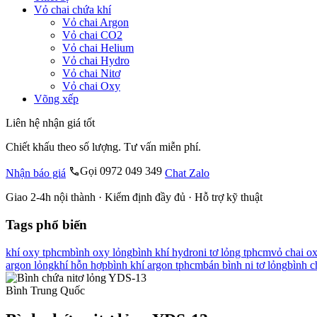
Vỏ chai chứa khí
Vỏ chai Argon
Vỏ chai CO2
Vỏ chai Helium
Vỏ chai Hydro
Vỏ chai Nitơ
Vỏ chai Oxy
Võng xếp
Liên hệ nhận giá tốt
Chiết khấu theo số lượng. Tư vấn miễn phí.
Gọi 0972 049 349
Nhận báo giá
Chat Zalo
Giao 2-4h nội thành · Kiểm định đầy đủ · Hỗ trợ kỹ thuật
Tags phổ biến
khí oxy tphcm
bình oxy lỏng
bình khí hydro
ni tơ lỏng tphcm
vỏ chai o
argon lỏng
khí hỗn hợp
bình khí argon tphcm
bán bình ni tơ lỏng
bình c
Bình Trung Quốc