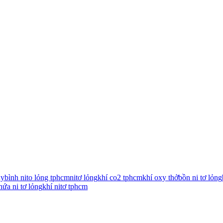
xy
bình nito lỏng tphcm
nitơ lỏng
khí co2 tphcm
khí oxy thở
bồn ni tơ lỏng
hứa ni tơ lỏng
khí nitơ tphcm