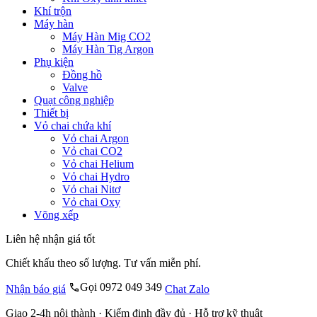
Khí trộn
Máy hàn
Máy Hàn Mig CO2
Máy Hàn Tig Argon
Phụ kiện
Đồng hồ
Valve
Quạt công nghiệp
Thiết bị
Vỏ chai chứa khí
Vỏ chai Argon
Vỏ chai CO2
Vỏ chai Helium
Vỏ chai Hydro
Vỏ chai Nitơ
Vỏ chai Oxy
Võng xếp
Liên hệ nhận giá tốt
Chiết khấu theo số lượng. Tư vấn miễn phí.
Gọi 0972 049 349
Nhận báo giá
Chat Zalo
Giao 2-4h nội thành · Kiểm định đầy đủ · Hỗ trợ kỹ thuật