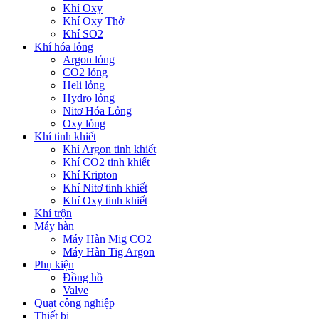
Khí Oxy
Khí Oxy Thở
Khí SO2
Khí hóa lỏng
Argon lỏng
CO2 lỏng
Heli lỏng
Hydro lỏng
Nitơ Hóa Lỏng
Oxy lỏng
Khí tinh khiết
Khí Argon tinh khiết
Khí CO2 tinh khiết
Khí Kripton
Khí Nitơ tinh khiết
Khí Oxy tinh khiết
Khí trộn
Máy hàn
Máy Hàn Mig CO2
Máy Hàn Tig Argon
Phụ kiện
Đồng hồ
Valve
Quạt công nghiệp
Thiết bị