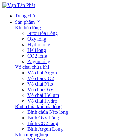
Trang chủ
Sản phẩm
Khí hóa lỏng
Nitơ Hóa Lỏng
Oxy lỏng
Hydro lỏng
Heli lỏng
CO2 lỏng
Argon lỏng
Vỏ chai chứa khí
Vỏ chai Argon
Vỏ chai CO2
Vỏ chai Nitơ
Vỏ chai Oxy
Vỏ chai Helium
Vỏ chai Hydro
Bình chứa khí hóa lỏng
Bình chứa Nitơ lỏng
Bình Oxy Lỏng
Bình CO2 lỏng
Bình Argon Lỏng
Khí công nghiệp