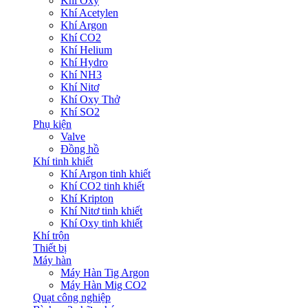
Khí Oxy
Khí Acetylen
Khí Argon
Khí CO2
Khí Helium
Khí Hydro
Khí NH3
Khí Nitơ
Khí Oxy Thở
Khí SO2
Phụ kiện
Valve
Đồng hồ
Khí tinh khiết
Khí Argon tinh khiết
Khí CO2 tinh khiết
Khí Kripton
Khí Nitơ tinh khiết
Khí Oxy tinh khiết
Khí trộn
Thiết bị
Máy hàn
Máy Hàn Tig Argon
Máy Hàn Mig CO2
Quạt công nghiệp