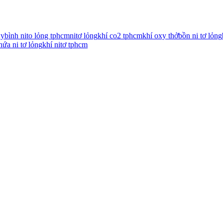
xy
bình nito lỏng tphcm
nitơ lỏng
khí co2 tphcm
khí oxy thở
bồn ni tơ lỏng
hứa ni tơ lỏng
khí nitơ tphcm