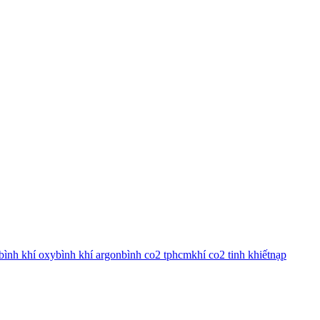
bình khí oxy
bình khí argon
bình co2 tphcm
khí co2 tinh khiết
nạp