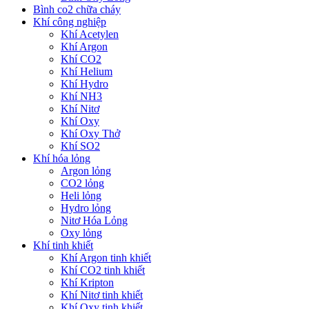
Bình co2 chữa cháy
Khí công nghiệp
Khí Acetylen
Khí Argon
Khí CO2
Khí Helium
Khí Hydro
Khí NH3
Khí Nitơ
Khí Oxy
Khí Oxy Thở
Khí SO2
Khí hóa lỏng
Argon lỏng
CO2 lỏng
Heli lỏng
Hydro lỏng
Nitơ Hóa Lỏng
Oxy lỏng
Khí tinh khiết
Khí Argon tinh khiết
Khí CO2 tinh khiết
Khí Kripton
Khí Nitơ tinh khiết
Khí Oxy tinh khiết