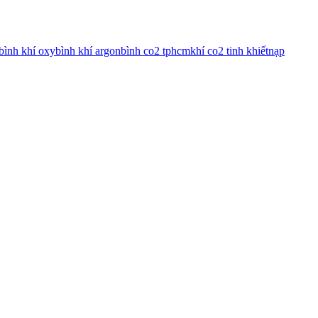
bình khí oxy
bình khí argon
bình co2 tphcm
khí co2 tinh khiết
nạp