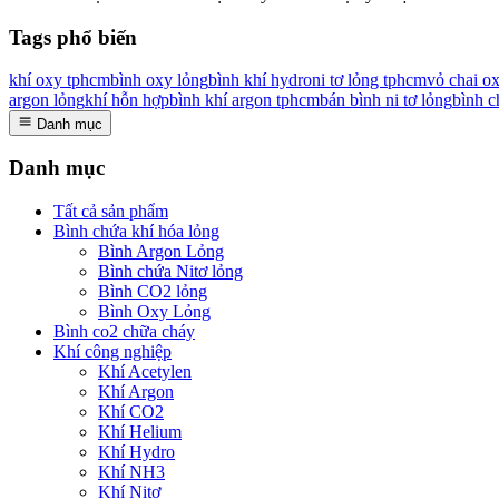
Tags phổ biến
khí oxy tphcm
bình oxy lỏng
bình khí hydro
ni tơ lỏng tphcm
vỏ chai o
argon lỏng
khí hỗn hợp
bình khí argon tphcm
bán bình ni tơ lỏng
bình c
Danh mục
Danh mục
Tất cả sản phẩm
Bình chứa khí hóa lỏng
Bình Argon Lỏng
Bình chứa Nitơ lỏng
Bình CO2 lỏng
Bình Oxy Lỏng
Bình co2 chữa cháy
Khí công nghiệp
Khí Acetylen
Khí Argon
Khí CO2
Khí Helium
Khí Hydro
Khí NH3
Khí Nitơ