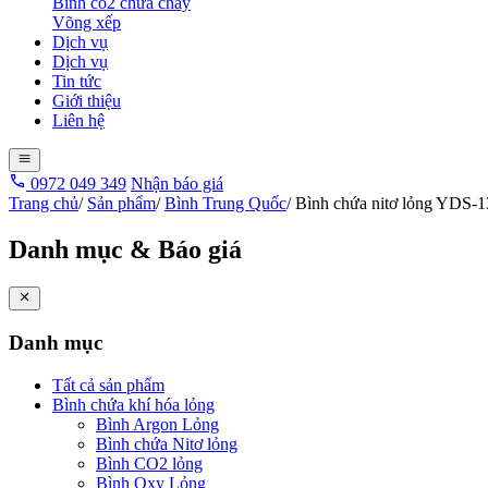
Bình co2 chữa cháy
Võng xếp
Dịch vụ
Dịch vụ
Tin tức
Giới thiệu
Liên hệ
0972 049 349
Nhận báo giá
Trang chủ
/
Sản phẩm
/
Bình Trung Quốc
/
Bình chứa nitơ lỏng YDS-1
Danh mục & Báo giá
Danh mục
Tất cả sản phẩm
Bình chứa khí hóa lỏng
Bình Argon Lỏng
Bình chứa Nitơ lỏng
Bình CO2 lỏng
Bình Oxy Lỏng