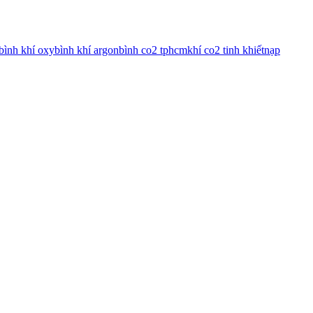
bình khí oxy
bình khí argon
bình co2 tphcm
khí co2 tinh khiết
nạp