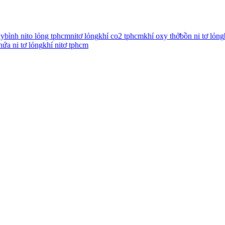
xy
bình nito lỏng tphcm
nitơ lỏng
khí co2 tphcm
khí oxy thở
bồn ni tơ lỏng
hứa ni tơ lỏng
khí nitơ tphcm