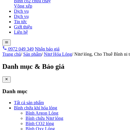
Bình co2 chữa cháy
Võng xếp
Dịch vụ
Dịch vụ
Tin tức
Giới thiệu
Liên hệ
0972 049 349
Nhận báo giá
Trang chủ
/
Sản phẩm
/
Nitơ Hóa Lỏng
/
Nitơ lỏng, Cho Thuê Bình ni t
Danh mục & Báo giá
Danh mục
Tất cả sản phẩm
Bình chứa khí hóa lỏng
Bình Argon Lỏng
Bình chứa Nitơ lỏng
Bình CO2 lỏng
Bình Oxy Lỏng