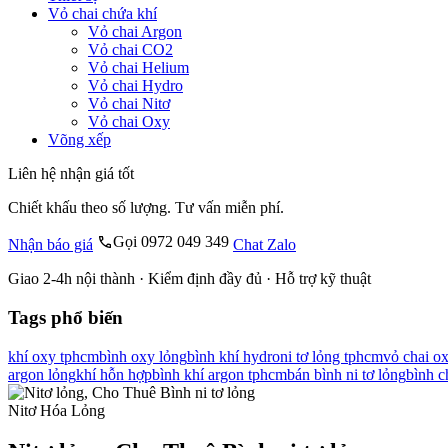
Vỏ chai chứa khí
Vỏ chai Argon
Vỏ chai CO2
Vỏ chai Helium
Vỏ chai Hydro
Vỏ chai Nitơ
Vỏ chai Oxy
Võng xếp
Liên hệ nhận giá tốt
Chiết khấu theo số lượng. Tư vấn miễn phí.
Gọi 0972 049 349
Nhận báo giá
Chat Zalo
Giao 2-4h nội thành · Kiểm định đầy đủ · Hỗ trợ kỹ thuật
Tags phổ biến
khí oxy tphcm
bình oxy lỏng
bình khí hydro
ni tơ lỏng tphcm
vỏ chai o
argon lỏng
khí hỗn hợp
bình khí argon tphcm
bán bình ni tơ lỏng
bình c
Nitơ Hóa Lỏng