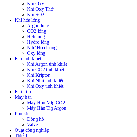
Khí Oxy
Khí Oxy Thở
Khí SO2
Khí hóa lỏng
Argon lỏng
CO2 lỏng
Heli lỏng
Hydro lỏng
Nitơ Hóa Lỏng
Oxy lỏng
Khí tinh khiết
Khí Argon tinh khiết
Khí CO2 tinh khiết
Khí Kripton
Khí Nitơ tinh khiết
Khí Oxy tinh khiết
Khí trộn
Máy hàn
Máy Hàn Mig CO2
Máy Hàn Tig Argon
Phụ kiện
Đồng hồ
Valve
Quạt công nghiệp
Thiết bị