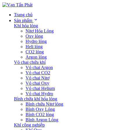
Trang chủ
Sản phẩm
Khí hóa lỏng
Nitơ Hóa Lỏng
Oxy lỏng
Hydro lỏng
Heli lỏng
CO2 lỏng
Argon lỏng
Vỏ chai chứa khí
Vỏ chai Argon
Vỏ chai CO2
Vỏ chai Nitơ
Vỏ chai Oxy
Vỏ chai Helium
Vỏ chai Hydro
Bình chứa khí hóa lỏng
Bình chứa Nitơ lỏng
Bình Oxy Lỏng
Bình CO2 lỏng
Bình Argon Lỏng
Khí công nghiệp