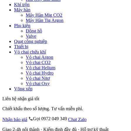
Khí trộn
Máy hàn
Máy Hàn Mig CO2
Máy Hàn Tig Argon
Phụ kiện
Đồng hồ
Valve
Quạt công nghiệp
Thiết bị
Vỏ chai chứa khí
Vỏ chai Argon
Vỏ chai CO2
Vỏ chai Helium
Vỏ chai Hydro
Vỏ chai Nitơ
Vỏ chai Oxy
Võng xếp
Liên hệ nhận giá tốt
Chiết khấu theo số lượng. Tư vấn miễn phí.
Gọi 0972 049 349
Nhận báo giá
Chat Zalo
Giao 2-4h nội thành · Kiểm định đầy đủ · Hỗ trợ kỹ thuật