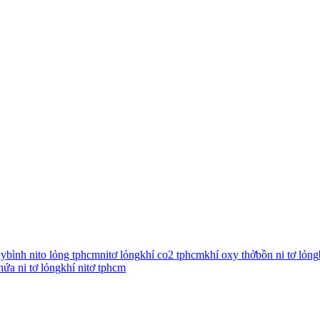
xy
bình nito lỏng tphcm
nitơ lỏng
khí co2 tphcm
khí oxy thở
bồn ni tơ lỏng
hứa ni tơ lỏng
khí nitơ tphcm