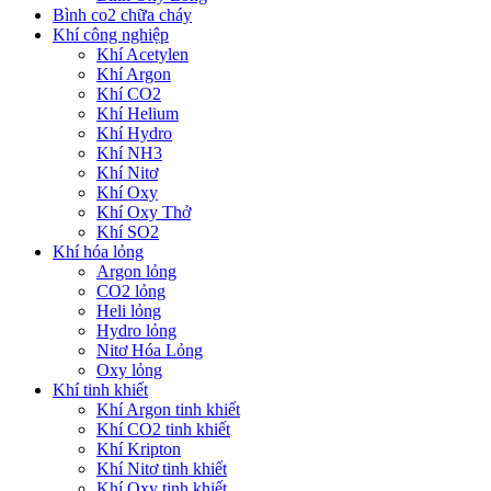
Bình co2 chữa cháy
Khí công nghiệp
Khí Acetylen
Khí Argon
Khí CO2
Khí Helium
Khí Hydro
Khí NH3
Khí Nitơ
Khí Oxy
Khí Oxy Thở
Khí SO2
Khí hóa lỏng
Argon lỏng
CO2 lỏng
Heli lỏng
Hydro lỏng
Nitơ Hóa Lỏng
Oxy lỏng
Khí tinh khiết
Khí Argon tinh khiết
Khí CO2 tinh khiết
Khí Kripton
Khí Nitơ tinh khiết
Khí Oxy tinh khiết