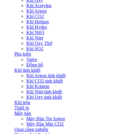
Khí Oxy
Khí Acetylen
Khí Argon
Khí CO2
Khí Helium
Khí Hydro
Khí NH3
Khí Nitơ
Khí Oxy Thở
Khí SO2
Phụ kiện
Valve
Đồng hồ
Khí tinh khiết
Khí Argon tinh khiết
Khí CO2 tinh khiết
Khí Kripton
Khí Nitơ tinh khiết
Khí Oxy tinh khiết
Khí trộn
Thiết bị
Máy hàn
Máy Hàn Tig Argon
Máy Hàn Mig CO2
Quạt công nghiệp