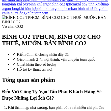
lỏng
bình khí oxy
bình khí argon
bình co2 tphcm
khí co2 tinh khiết
nạp
argon lỏng
khí hỗn hợp
bình khí argon tphcm
bán bình ni tơ lỏng
bình
chứa ni tơ lỏng
khí nitơ tphcm
Vỏ chai CO2
BÌNH CO2 TPHCM, BÌNH CO2 CHO
THUÊ, MƯỚN, BÁN BÌNH CO2
Kiểm định & chứng nhận đầy đủ
Giao nhanh 2-4h nội thành, vận chuyển toàn quốc
Chiết khấu theo số lượng
Hỗ trợ kỹ thuật tận nơi
Tổng quan sản phẩm
Đến Với Công Ty Vạn Tấn Phát Khách Hàng Sẽ
Được Những Lợi Ích Gì?
Khi thành lập nhà xưởng, bạn phải bỏ ra rất nhiều chi phí đầu