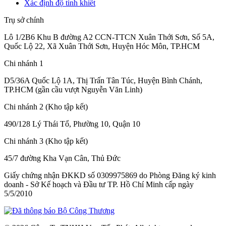
Xác định độ tinh khiết
Trụ sở chính
Lô 1/2B6 Khu B đường A2 CCN-TTCN Xuân Thới Sơn, Số 5A,
Quốc Lộ 22, Xã Xuân Thới Sơn, Huyện Hóc Môn, TP.HCM
Chi nhánh 1
D5/36A Quốc Lộ 1A, Thị Trấn Tân Túc, Huyện Bình Chánh,
TP.HCM (gần cầu vượt Nguyễn Văn Linh)
Chi nhánh 2 (Kho tập kết)
490/128 Lý Thái Tổ, Phường 10, Quận 10
Chi nhánh 3 (Kho tập kết)
45/7 đường Kha Vạn Cân, Thủ Đức
Giấy chứng nhận ĐKKD số 0309975869
do Phòng Đăng ký kinh
doanh - Sở Kế hoạch và Đầu tư TP. Hồ Chí Minh cấp
ngày
5/5/2010