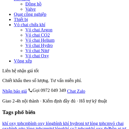
Đồng hồ
Valve
Quạt công nghiệp
Thiết bị
Vỏ chai chứa khí
Vỏ chai Argon
Vỏ chai CO2
Vỏ chai Helium
Vỏ chai Hydro
Vỏ chai Nitơ
Vỏ chai Oxy
Võng xếp
Liên hệ nhận giá tốt
Chiết khấu theo số lượng. Tư vấn miễn phí.
Gọi 0972 049 349
Nhận báo giá
Chat Zalo
Giao 2-4h nội thành · Kiểm định đầy đủ · Hỗ trợ kỹ thuật
Tags phổ biến
khí oxy tphcm
bình oxy lỏng
bình khí hydro
ni tơ lỏng tphcm
vỏ chai
oxy
bình nito lỏng tphcm
nitơ lỏng
khí co2 tphcm
khí oxy thở
bồn ni tơ