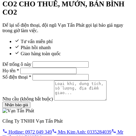
CO2 CHO THUÊ, MƯỚN, BÁN BÌNH
CO2
Để lại số điện thoại, đội ngũ Vạn Tấn Phát gọi lại báo giá ngay
trong giờ làm việc.
Tư vấn miễn phí
Phản hồi nhanh
Giao hàng toàn quốc
Để trống ô này
Họ tên
*
Số điện thoại
*
Nhu cầu
(không bắt buộc)
Nhận báo giá
Công Ty TNHH Vạn Tấn Phát
Hotline: 0972 049 349
Mrs Kim Anh: 0335284039
Mr