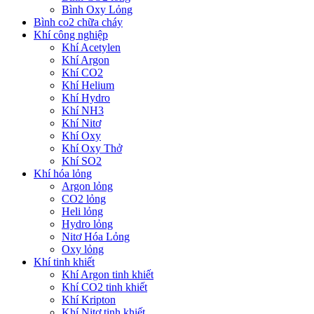
Bình Oxy Lỏng
Bình co2 chữa cháy
Khí công nghiệp
Khí Acetylen
Khí Argon
Khí CO2
Khí Helium
Khí Hydro
Khí NH3
Khí Nitơ
Khí Oxy
Khí Oxy Thở
Khí SO2
Khí hóa lỏng
Argon lỏng
CO2 lỏng
Heli lỏng
Hydro lỏng
Nitơ Hóa Lỏng
Oxy lỏng
Khí tinh khiết
Khí Argon tinh khiết
Khí CO2 tinh khiết
Khí Kripton
Khí Nitơ tinh khiết