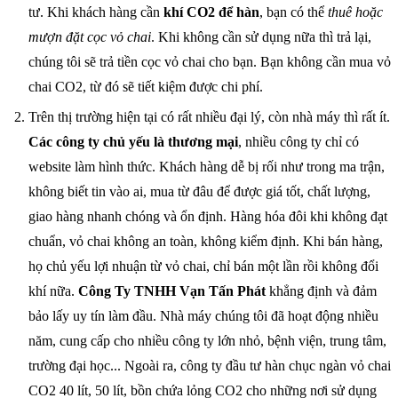
tư. Khi khách hàng cần
khí CO2 để hàn
, bạn có thể
thuê hoặc
mượn đặt cọc vỏ chai
. Khi không cần sử dụng nữa thì trả lại,
chúng tôi sẽ trả tiền cọc vỏ chai cho bạn. Bạn không cần mua vỏ
chai CO2, từ đó sẽ tiết kiệm được chi phí.
Trên thị trường hiện tại có rất nhiều đại lý, còn nhà máy thì rất ít.
Các công ty chủ yếu là thương mại
, nhiều công ty chỉ có
website làm hình thức. Khách hàng dễ bị rối như trong ma trận,
không biết tin vào ai, mua từ đâu để được giá tốt, chất lượng,
giao hàng nhanh chóng và ổn định. Hàng hóa đôi khi không đạt
chuẩn, vỏ chai không an toàn, không kiểm định. Khi bán hàng,
họ chủ yếu lợi nhuận từ vỏ chai, chỉ bán một lần rồi không đổi
khí nữa.
Công Ty TNHH Vạn Tấn Phát
khẳng định và đảm
bảo lấy uy tín làm đầu. Nhà máy chúng tôi đã hoạt động nhiều
năm, cung cấp cho nhiều công ty lớn nhỏ, bệnh viện, trung tâm,
trường đại học... Ngoài ra, công ty đầu tư hàn chục ngàn vỏ chai
CO2 40 lít, 50 lít, bồn chứa lỏng CO2 cho những nơi sử dụng