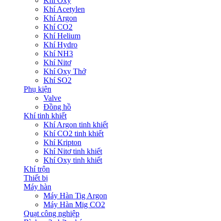
Khí Oxy
Khí Acetylen
Khí Argon
Khí CO2
Khí Helium
Khí Hydro
Khí NH3
Khí Nitơ
Khí Oxy Thở
Khí SO2
Phụ kiện
Valve
Đồng hồ
Khí tinh khiết
Khí Argon tinh khiết
Khí CO2 tinh khiết
Khí Kripton
Khí Nitơ tinh khiết
Khí Oxy tinh khiết
Khí trộn
Thiết bị
Máy hàn
Máy Hàn Tig Argon
Máy Hàn Mig CO2
Quạt công nghiệp