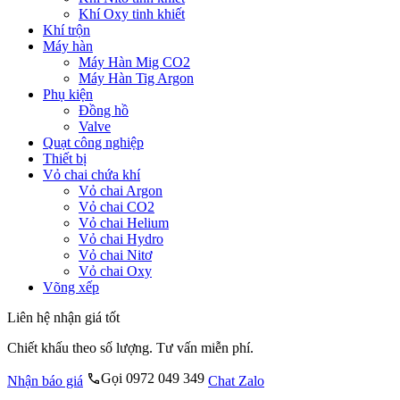
Khí Oxy tinh khiết
Khí trộn
Máy hàn
Máy Hàn Mig CO2
Máy Hàn Tig Argon
Phụ kiện
Đồng hồ
Valve
Quạt công nghiệp
Thiết bị
Vỏ chai chứa khí
Vỏ chai Argon
Vỏ chai CO2
Vỏ chai Helium
Vỏ chai Hydro
Vỏ chai Nitơ
Vỏ chai Oxy
Võng xếp
Liên hệ nhận giá tốt
Chiết khấu theo số lượng. Tư vấn miễn phí.
Gọi 0972 049 349
Nhận báo giá
Chat Zalo