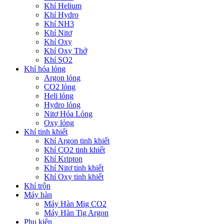
Khí Helium
Khí Hydro
Khí NH3
Khí Nitơ
Khí Oxy
Khí Oxy Thở
Khí SO2
Khí hóa lỏng
Argon lỏng
CO2 lỏng
Heli lỏng
Hydro lỏng
Nitơ Hóa Lỏng
Oxy lỏng
Khí tinh khiết
Khí Argon tinh khiết
Khí CO2 tinh khiết
Khí Kripton
Khí Nitơ tinh khiết
Khí Oxy tinh khiết
Khí trộn
Máy hàn
Máy Hàn Mig CO2
Máy Hàn Tig Argon
Phụ kiện