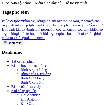
Giao 2-4h nội thành · Kiểm định đầy đủ · Hỗ trợ kỹ thuật
Tags phổ biến
khí oxy tphcm
bình oxy lỏng
bình khí hydro
ni tơ lỏng tphcm
vỏ chai
oxy
bình nito lỏng tphcm
nitơ lỏng
khí co2 tphcm
khí oxy thở
bồn ni tơ
lỏng
bình khí oxy
bình khí argon
bình co2 tphcm
khí co2 tinh khiết
nạp
argon lỏng
khí hỗn hợp
bình khí argon tphcm
bán bình ni tơ lỏng
bình
chứa ni tơ lỏng
khí nitơ tphcm
Danh mục
Danh mục
Tất cả sản phẩm
Bình chứa khí hóa lỏng
Bình Argon Lỏng
Bình chứa Nitơ lỏng
Bình CO2 lỏng
Bình Oxy Lỏng
Bình co2 chữa cháy
Khí công nghiệp
Khí Acetylen
Khí Argon
Khí CO2