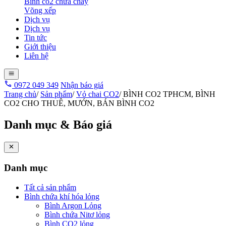
Bình co2 chữa cháy
Võng xếp
Dịch vụ
Dịch vụ
Tin tức
Giới thiệu
Liên hệ
0972 049 349
Nhận báo giá
Trang chủ
/
Sản phẩm
/
Vỏ chai CO2
/
BÌNH CO2 TPHCM, BÌNH
CO2 CHO THUÊ, MƯỚN, BÁN BÌNH CO2
Danh mục & Báo giá
Danh mục
Tất cả sản phẩm
Bình chứa khí hóa lỏng
Bình Argon Lỏng
Bình chứa Nitơ lỏng
Bình CO2 lỏng