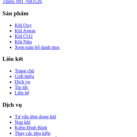
Thiên: 091 7683526
Sản phẩm
Khí Oxy
Khí Argon
Khí CO2
Khí Nito
Xem toàn bộ danh mục
Liên kết
Trang chủ
Giới thiệu
Dịch vụ
Tin tức
Liên hệ
Dịch vụ
Tư vấn ứng dụng khí
Nạp khí
Kiểm Định Bình
Thay các phụ kiện