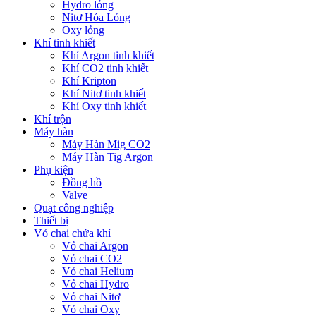
Hydro lỏng
Nitơ Hóa Lỏng
Oxy lỏng
Khí tinh khiết
Khí Argon tinh khiết
Khí CO2 tinh khiết
Khí Kripton
Khí Nitơ tinh khiết
Khí Oxy tinh khiết
Khí trộn
Máy hàn
Máy Hàn Mig CO2
Máy Hàn Tig Argon
Phụ kiện
Đồng hồ
Valve
Quạt công nghiệp
Thiết bị
Vỏ chai chứa khí
Vỏ chai Argon
Vỏ chai CO2
Vỏ chai Helium
Vỏ chai Hydro
Vỏ chai Nitơ
Vỏ chai Oxy