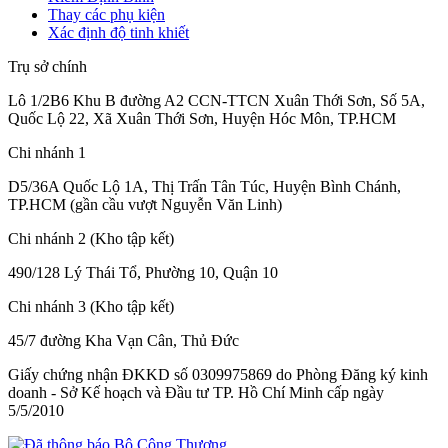
Thay các phụ kiện
Xác định độ tinh khiết
Trụ sở chính
Lô 1/2B6 Khu B đường A2 CCN-TTCN Xuân Thới Sơn, Số 5A,
Quốc Lộ 22, Xã Xuân Thới Sơn, Huyện Hóc Môn, TP.HCM
Chi nhánh 1
D5/36A Quốc Lộ 1A, Thị Trấn Tân Túc, Huyện Bình Chánh,
TP.HCM (gần cầu vượt Nguyễn Văn Linh)
Chi nhánh 2 (Kho tập kết)
490/128 Lý Thái Tổ, Phường 10, Quận 10
Chi nhánh 3 (Kho tập kết)
45/7 đường Kha Vạn Cân, Thủ Đức
Giấy chứng nhận ĐKKD số 0309975869
do Phòng Đăng ký kinh
doanh - Sở Kế hoạch và Đầu tư TP. Hồ Chí Minh cấp
ngày
5/5/2010