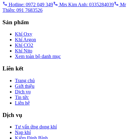
Hotline: 0972 049 349
Mrs Kim Anh: 0335284039
Mr
Thiên: 091 7683526
Sản phẩm
Khí Oxy
Khí Argon
Khí CO2
Khí Nito
Xem toàn bộ danh mục
Liên kết
Trang chủ
Giới thiệu
Dịch vụ
Tin tức
Liên hệ
Dịch vụ
Tư vấn ứng dụng khí
Nạp khí
Kiểm Định Bình