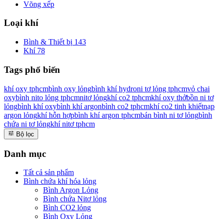
Võng xếp
Loại khí
Bình & Thiết bị
143
Khí
78
Tags phổ biến
khí oxy tphcm
bình oxy lỏng
bình khí hydro
ni tơ lỏng tphcm
vỏ chai
oxy
bình nito lỏng tphcm
nitơ lỏng
khí co2 tphcm
khí oxy thở
bồn ni tơ
lỏng
bình khí oxy
bình khí argon
bình co2 tphcm
khí co2 tinh khiết
nạp
argon lỏng
khí hỗn hợp
bình khí argon tphcm
bán bình ni tơ lỏng
bình
chứa ni tơ lỏng
khí nitơ tphcm
Bộ lọc
Danh mục
Tất cả sản phẩm
Bình chứa khí hóa lỏng
Bình Argon Lỏng
Bình chứa Nitơ lỏng
Bình CO2 lỏng
Bình Oxy Lỏng