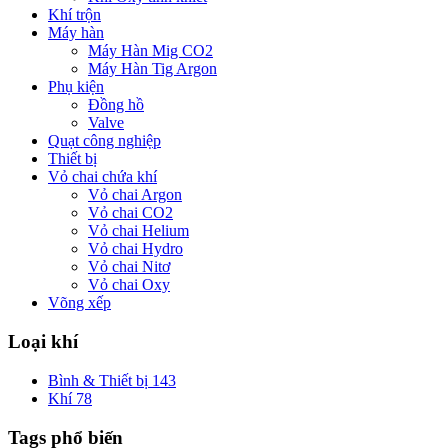
Khí trộn
Máy hàn
Máy Hàn Mig CO2
Máy Hàn Tig Argon
Phụ kiện
Đồng hồ
Valve
Quạt công nghiệp
Thiết bị
Vỏ chai chứa khí
Vỏ chai Argon
Vỏ chai CO2
Vỏ chai Helium
Vỏ chai Hydro
Vỏ chai Nitơ
Vỏ chai Oxy
Võng xếp
Loại khí
Bình & Thiết bị
143
Khí
78
Tags phổ biến