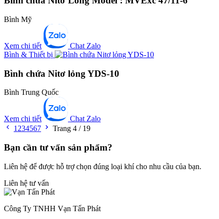
Bình chứa Nitơ Lỏng Model : MVExc 47/11-6
Bình Mỹ
Xem chi tiết
Chat Zalo
Bình & Thiết bị
Bình chứa Nitơ lỏng YDS-10
Bình Trung Quốc
Xem chi tiết
Chat Zalo
1
2
3
4
5
6
7
Trang 4 / 19
Bạn cần tư vấn sản phẩm?
Liên hệ để được hỗ trợ chọn đúng loại khí cho nhu cầu của bạn.
Liên hệ tư vấn
Công Ty TNHH Vạn Tấn Phát