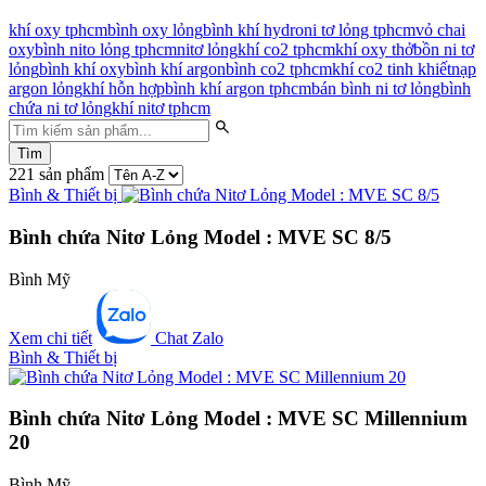
khí oxy tphcm
bình oxy lỏng
bình khí hydro
ni tơ lỏng tphcm
vỏ chai
oxy
bình nito lỏng tphcm
nitơ lỏng
khí co2 tphcm
khí oxy thở
bồn ni tơ
lỏng
bình khí oxy
bình khí argon
bình co2 tphcm
khí co2 tinh khiết
nạp
argon lỏng
khí hỗn hợp
bình khí argon tphcm
bán bình ni tơ lỏng
bình
chứa ni tơ lỏng
khí nitơ tphcm
Tìm
221 sản phẩm
Bình & Thiết bị
Bình chứa Nitơ Lỏng Model : MVE SC 8/5
Bình Mỹ
Xem chi tiết
Chat Zalo
Bình & Thiết bị
Bình chứa Nitơ Lỏng Model : MVE SC Millennium
20
Bình Mỹ