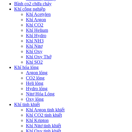
Bình co2 chữa cháy
Khí công nghiệp
Khí Acetylen
Khí Argon
Khí CO2
Khí Helium
Khí Hydro
Khí NH3
Khí Nitơ
Khí Oxy
Khí Oxy Thở
Khí SO2
Khí hóa lỏng
Argon lỏng
CO2 lỏng
Heli lỏng
Hydro lỏng
Nitơ Hóa Lỏng
Oxy lỏng
Khí tinh khiết
Khí Argon tinh khiết
Khí CO2 tinh khiết
Khí Kripton
Khí Nitơ tinh khiết
Khí Oxy tinh khiết