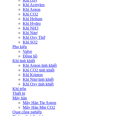
Khí Oxy
Khí Acetylen
Khí Argon
Khí CO2
Khí Helium
Khí Hydro
Khí NH3
Khí Nitơ
Khí Oxy Thở
Khí SO2
Phụ kiện
Valve
Đồng hồ
Khí tinh khiết
Khí Argon tinh khiết
Khí CO2 tinh khiết
Khí Kripton
Khí Nitơ tinh khiết
Khí Oxy tinh khiết
Khí trộn
Thiết bị
Máy hàn
Máy Hàn Tig Argon
Máy Hàn Mig CO2
Quạt công nghiệp