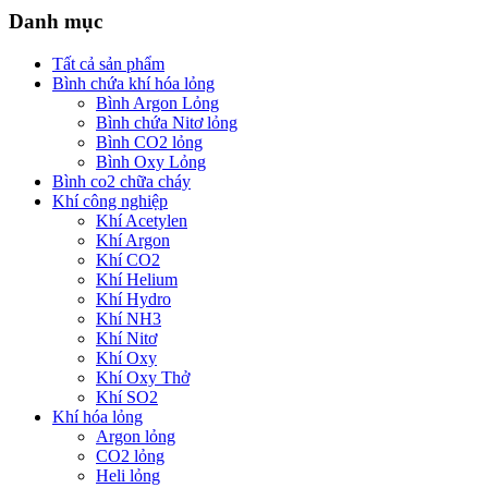
Danh mục
Tất cả sản phẩm
Bình chứa khí hóa lỏng
Bình Argon Lỏng
Bình chứa Nitơ lỏng
Bình CO2 lỏng
Bình Oxy Lỏng
Bình co2 chữa cháy
Khí công nghiệp
Khí Acetylen
Khí Argon
Khí CO2
Khí Helium
Khí Hydro
Khí NH3
Khí Nitơ
Khí Oxy
Khí Oxy Thở
Khí SO2
Khí hóa lỏng
Argon lỏng
CO2 lỏng
Heli lỏng